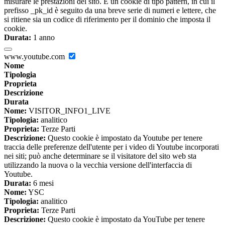
misurare le prestazioni del sito. È un cookie di tipo pattern, in cui il
prefisso _pk_id è seguito da una breve serie di numeri e lettere, che
si ritiene sia un codice di riferimento per il dominio che imposta il
cookie.
Durata:
1 anno
www.youtube.com
Nome
Tipologia
Proprieta
Descrizione
Durata
Nome:
VISITOR_INFO1_LIVE
Tipologia:
analitico
Proprieta:
Terze Parti
Descrizione:
Questo cookie è impostato da Youtube per tenere
traccia delle preferenze dell'utente per i video di Youtube incorporati
nei siti; può anche determinare se il visitatore del sito web sta
utilizzando la nuova o la vecchia versione dell'interfaccia di
Youtube.
Durata:
6 mesi
Nome:
YSC
Tipologia:
analitico
Proprieta:
Terze Parti
Descrizione:
Questo cookie è impostato da YouTube per tenere