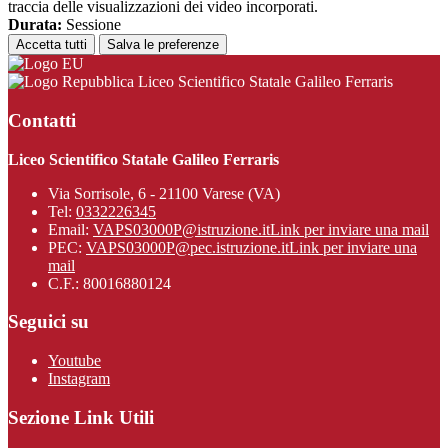
traccia delle visualizzazioni dei video incorporati.
Durata:
Sessione
Accetta tutti
Salva le preferenze
Liceo Scientifico Statale Galileo Ferraris
Contatti
Liceo Scientifico Statale Galileo Ferraris
Via Sorrisole, 6 - 21100 Varese (VA)
Tel:
0332226345
Email:
VAPS03000P@istruzione.it
Link per inviare una mail
PEC:
VAPS03000P@pec.istruzione.it
Link per inviare una
mail
C.F.: 80016880124
Seguici su
Youtube
Instagram
Sezione Link Utili