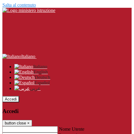
Salta al contenuto
Italiano
Italiano
English
Deutsch
Español
عربى
Accedi
Accedi
button close
×
Nome Utente