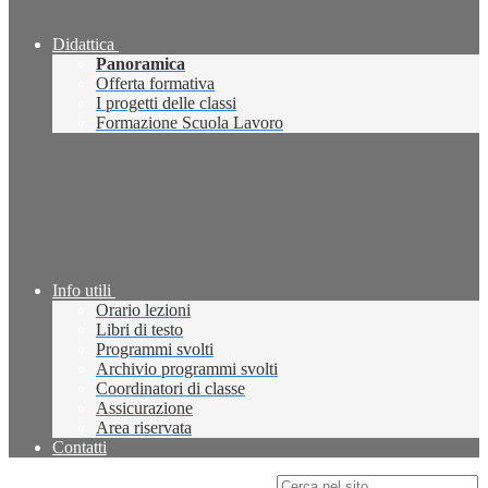
Didattica
Panoramica
Offerta formativa
I progetti delle classi
Formazione Scuola Lavoro
Info utili
Orario lezioni
Libri di testo
Programmi svolti
Archivio programmi svolti
Coordinatori di classe
Assicurazione
Area riservata
Contatti
Campo di ricerca per le pagine del sito