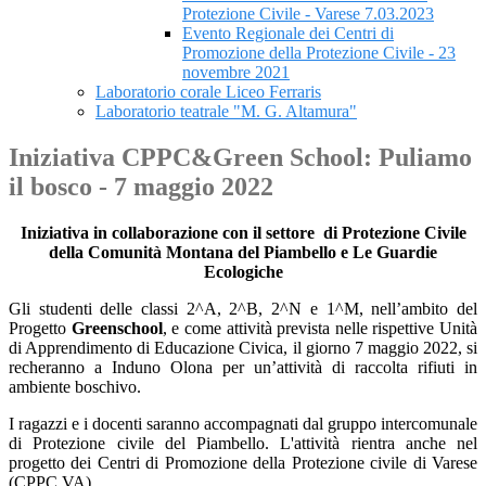
Protezione Civile - Varese 7.03.2023
Evento Regionale dei Centri di
Promozione della Protezione Civile - 23
novembre 2021
Laboratorio corale Liceo Ferraris
Laboratorio teatrale "M. G. Altamura"
Iniziativa CPPC&Green School: Puliamo
il bosco - 7 maggio 2022
Iniziativa in collaborazione con il settore
di Protezione Civile
della
Comunità Montana del
Piambello
e Le Guardie
Ecologiche
Gli studenti delle classi 2^A, 2^B, 2^N e 1^M, nell’ambito del
Progetto
Greenschool
, e come attività prevista nelle rispettive Unità
di Apprendimento di Educazione Civica, il giorno 7 maggio 2022, si
recheranno a Induno Olona per un’attività di raccolta rifiuti in
ambiente boschivo.
I ragazzi e i docenti saranno accompagnati dal gruppo intercomunale
di Protezione civile del Piambello. L'attività rientra anche nel
progetto dei Centri di Promozione della Protezione civile di Varese
(CPPC VA).