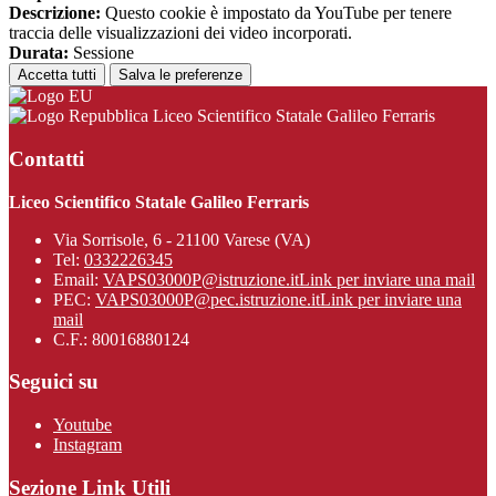
Descrizione:
Questo cookie è impostato da YouTube per tenere
traccia delle visualizzazioni dei video incorporati.
Durata:
Sessione
Accetta tutti
Salva le preferenze
Liceo Scientifico Statale Galileo Ferraris
Contatti
Liceo Scientifico Statale Galileo Ferraris
Via Sorrisole, 6 - 21100 Varese (VA)
Tel:
0332226345
Email:
VAPS03000P@istruzione.it
Link per inviare una mail
PEC:
VAPS03000P@pec.istruzione.it
Link per inviare una
mail
C.F.: 80016880124
Seguici su
Youtube
Instagram
Sezione Link Utili