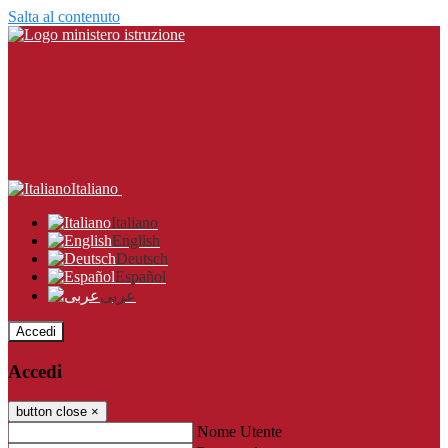
Salta al contenuto
Italiano
Italiano
English
Deutsch
Español
عربى
Accedi
Accedi
button close
×
Nome Utente