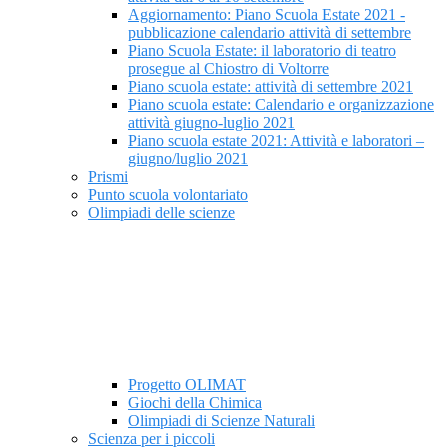
Aggiornamento: Piano Scuola Estate 2021 -
pubblicazione calendario attività di settembre
Piano Scuola Estate: il laboratorio di teatro
prosegue al Chiostro di Voltorre
Piano scuola estate: attività di settembre 2021
Piano scuola estate: Calendario e organizzazione
attività giugno-luglio 2021
Piano scuola estate 2021: Attività e laboratori –
giugno/luglio 2021
Prismi
Punto scuola volontariato
Olimpiadi delle scienze
Progetto OLIMAT
Giochi della Chimica
Olimpiadi di Scienze Naturali
Scienza per i piccoli