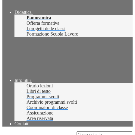
Didattica
Panoramica
Offerta formativa
I progetti delle classi
Formazione Scuola Lavoro
Info utili
Orario lezioni
Libri di testo
Programmi svolti
Archivio programmi svolti
Coordinatori di classe
Assicurazione
Area riservata
Contatti
Campo di ricerca per le pagine del sito