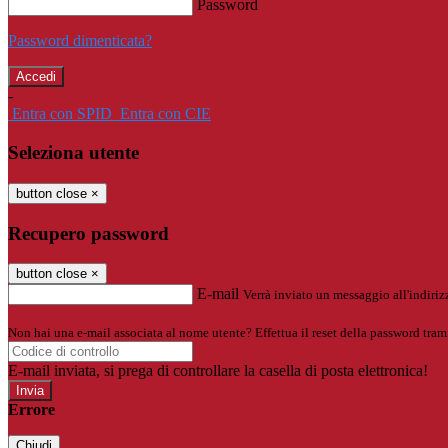
Password
Password dimenticata?
-
Entra con SPID
Entra con CIE
Seleziona utente
button close
×
Recupero password
button close
×
E-mail
Verrà inviato un messaggio all'indirizz
Non hai una e-mail associata al nome utente? Effettua il reset della password tram
E-mail inviata, si prega di controllare la casella di posta elettronica!
Errore
Chiudi