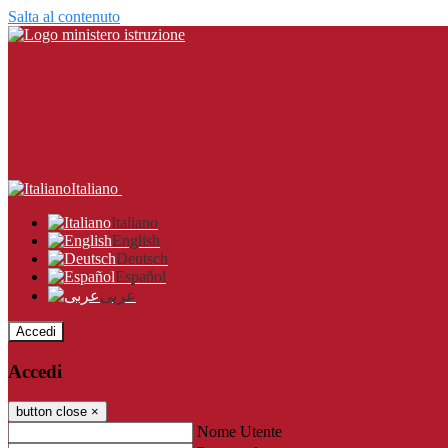
Salta al contenuto
Italiano
Italiano
English
Deutsch
Español
عربى
Accedi
Accedi
button close
×
Nome Utente