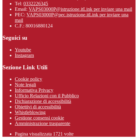
Tel:
0332226345
Email:
VAPS03000P@istruzione.it
Link per inviare una mail
PEC:
VAPS03000P@pec.istruzione.it
Link per inviare una
mail
C.F.: 80016880124
Seguici su
Youtube
Instagram
Sezione Link Utili
Cookie policy
Note legali
Informativa Privacy
Ufficio Relazioni con il Pubblico
Dichiarazione di accessibilità
Obiettivi di accessibilità
Whistleblowing
Gestione consensi cookie
Amministrazione trasparente
Pagina visualizzata
1721
volte