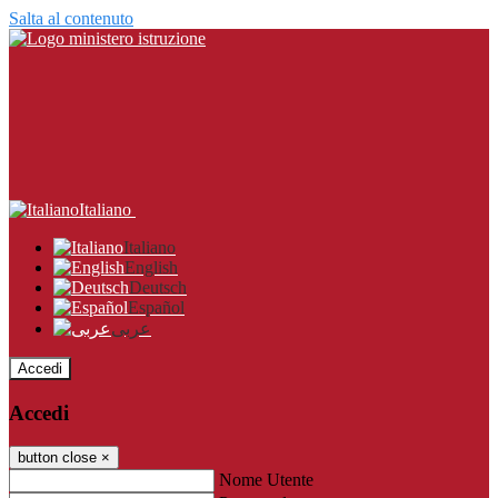
Salta al contenuto
Italiano
Italiano
English
Deutsch
Español
عربى
Accedi
Accedi
button close
×
Nome Utente