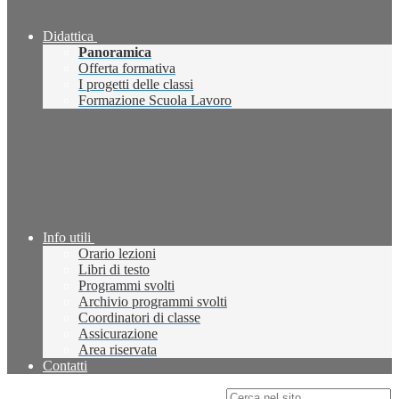
Didattica
Panoramica
Offerta formativa
I progetti delle classi
Formazione Scuola Lavoro
Info utili
Orario lezioni
Libri di testo
Programmi svolti
Archivio programmi svolti
Coordinatori di classe
Assicurazione
Area riservata
Contatti
Campo di ricerca per le pagine del sito