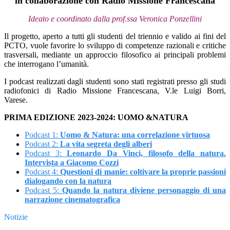
in collaborazione con Radio Missione Francescana
Ideato e coordinato dalla prof.ssa Veronica Ponzellini
Il progetto, aperto a tutti gli studenti del triennio e valido ai fini del
PCTO, vuole favorire lo sviluppo di competenze razionali e critiche
trasversali, mediante un approccio filosofico ai principali problemi
che interrogano l’umanità.
I podcast realizzati dagli studenti sono stati registrati presso gli studi
radiofonici di Radio Missione Francescana, V.le Luigi Borri,
Varese.
PRIMA EDIZIONE 2023-2024: UOMO &NATURA
Podcast 1:
Uomo & Natura: una correlazione virtuosa
Podcast 2:
La vita segreta degli alberi
Podcast 3:
Leonardo Da Vinci, filosofo della natura.
Intervista a Giacomo Cozzi
Podcast 4:
Questioni di manie: coltivare la proprie passioni
dialogando con la natura
Podcast 5:
Quando la natura diviene personaggio di una
narrazione cinematografica
Notizie