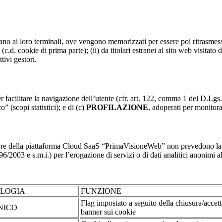
nviano ai loro terminali, ove vengono memorizzati per essere poi ritrasmessi
(c.d. cookie di prima parte); (ii) da titolari estranei al sito web visitato 
tivi gestori.
r facilitare la navigazione dell’utente (cfr. art. 122, comma 1 del D.Lgs
o” (scopi statistici); e di (c)
PROFILAZIONE
, adoperati per monitor
re della piattaforma Cloud SaaS “PrimaVisioneWeb” non prevedono la regi
2003 e s.m.i.) per l’erogazione di servizi o di dati analitici anonimi al 
OLOGIA
FUNZIONE
Flag impostato a seguito della chiusura/accet
NICO
banner sui cookie