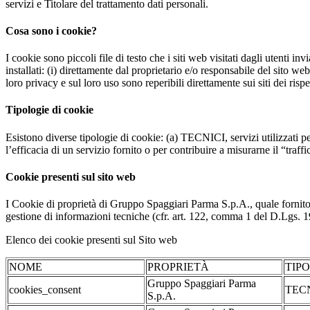
servizi e Titolare del trattamento dati personali.
Cosa sono i cookie?
I cookie sono piccoli file di testo che i siti web visitati dagli utenti i
installati: (i) direttamente dal proprietario e/o responsabile del sito web 
loro privacy e sul loro uso sono reperibili direttamente sui siti dei rispet
Tipologie di cookie
Esistono diverse tipologie di cookie: (a) TECNICI, servizi utilizzati pe
l’efficacia di un servizio fornito o per contribuire a misurarne il “traffic
Cookie presenti sul sito web
I Cookie di proprietà di Gruppo Spaggiari Parma S.p.A., quale fornito
gestione di informazioni tecniche (cfr. art. 122, comma 1 del D.Lgs. 196/
Elenco dei cookie presenti sul Sito web
NOME
PROPRIETÀ
TIP
Gruppo Spaggiari Parma
cookies_consent
TEC
S.p.A.