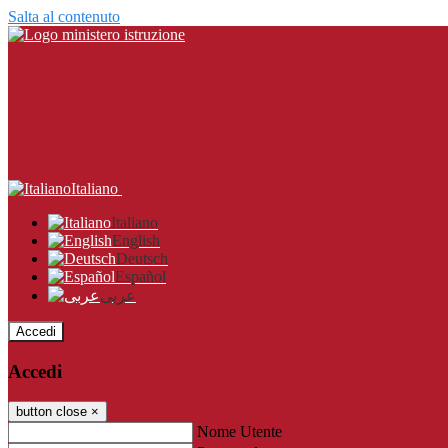
Salta al contenuto
Italiano
Italiano
English
Deutsch
Español
عربى
Accedi
Accedi
button close
×
Nome Utente