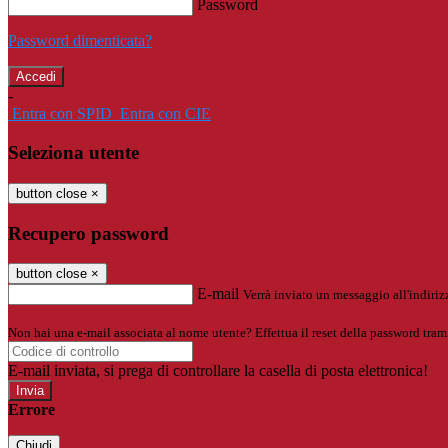
Password
Password dimenticata?
-
Entra con SPID
Entra con CIE
Seleziona utente
button close
×
Recupero password
button close
×
E-mail
Verrà inviato un messaggio all'indirizz
Non hai una e-mail associata al nome utente? Effettua il reset della password tram
E-mail inviata, si prega di controllare la casella di posta elettronica!
Errore
Chiudi