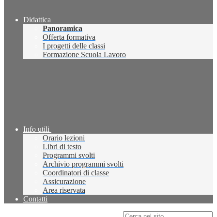
Didattica
Panoramica
Offerta formativa
I progetti delle classi
Formazione Scuola Lavoro
Info utili
Orario lezioni
Libri di testo
Programmi svolti
Archivio programmi svolti
Coordinatori di classe
Assicurazione
Area riservata
Contatti
Campo di ricerca per le pagine del sito