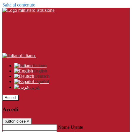
Salta al contenuto
Italiano
Italiano
English
Deutsch
Español
عربى
Accedi
Accedi
button close
×
Nome Utente