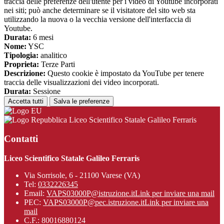
traccia delle preferenze dell'utente per i video di Youtube incorporati
nei siti; può anche determinare se il visitatore del sito web sta
utilizzando la nuova o la vecchia versione dell'interfaccia di
Youtube.
Durata:
6 mesi
Nome:
YSC
Tipologia:
analitico
Proprieta:
Terze Parti
Descrizione:
Questo cookie è impostato da YouTube per tenere
traccia delle visualizzazioni dei video incorporati.
Durata:
Sessione
Accetta tutti
Salva le preferenze
Liceo Scientifico Statale Galileo Ferraris
Contatti
Liceo Scientifico Statale Galileo Ferraris
Via Sorrisole, 6 - 21100 Varese (VA)
Tel:
0332226345
Email:
VAPS03000P@istruzione.it
Link per inviare una mail
PEC:
VAPS03000P@pec.istruzione.it
Link per inviare una
mail
C.F.: 80016880124