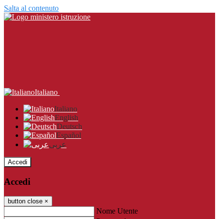
Salta al contenuto
Italiano
Italiano
English
Deutsch
Español
عربى
Accedi
Accedi
button close
×
Nome Utente