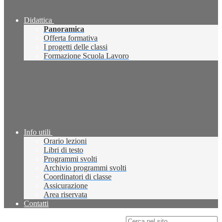
Didattica
Panoramica
Offerta formativa
I progetti delle classi
Formazione Scuola Lavoro
Info utili
Orario lezioni
Libri di testo
Programmi svolti
Archivio programmi svolti
Coordinatori di classe
Assicurazione
Area riservata
Contatti
Campo di ricerca per le pagine del sito