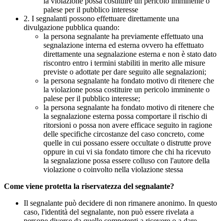
la violazione possa costituire un pericolo imminente o
palese per il pubblico interesse
2. I segnalanti possono effettuare direttamente una
divulgazione pubblica quando:
la persona segnalante ha previamente effettuato una
segnalazione interna ed esterna ovvero ha effettuato
direttamente una segnalazione esterna e non è stato dato
riscontro entro i termini stabiliti in merito alle misure
previste o adottate per dare seguito alle segnalazioni;
la persona segnalante ha fondato motivo di ritenere che
la violazione possa costituire un pericolo imminente o
palese per il pubblico interesse;
la persona segnalante ha fondato motivo di ritenere che
la segnalazione esterna possa comportare il rischio di
ritorsioni o possa non avere efficace seguito in ragione
delle specifiche circostanze del caso concreto, come
quelle in cui possano essere occultate o distrutte prove
oppure in cui vi sia fondato timore che chi ha ricevuto
la segnalazione possa essere colluso con l'autore della
violazione o coinvolto nella violazione stessa
Come viene protetta la riservatezza del segnalante?
Il segnalante può decidere di non rimanere anonimo. In questo
caso, l'identità del segnalante, non può essere rivelata a
persone diverse da quelle competenti a ricevere o a dare