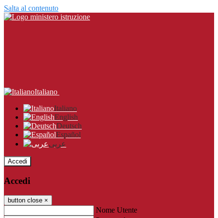
Salta al contenuto
Italiano
Italiano
English
Deutsch
Español
عربى
Accedi
Accedi
button close
×
Nome Utente