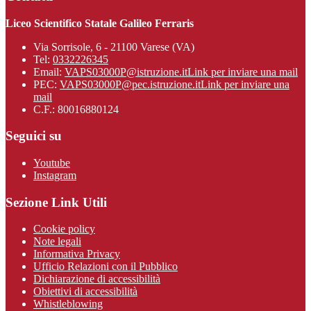
Liceo Scientifico Statale Galileo Ferraris
Via Sorrisole, 6 - 21100 Varese (VA)
Tel:
0332226345
Email:
VAPS03000P@istruzione.it
Link per inviare una mail
PEC:
VAPS03000P@pec.istruzione.it
Link per inviare una
mail
C.F.: 80016880124
Seguici su
Youtube
Instagram
Sezione Link Utili
Cookie policy
Note legali
Informativa Privacy
Ufficio Relazioni con il Pubblico
Dichiarazione di accessibilità
Obiettivi di accessibilità
Whistleblowing