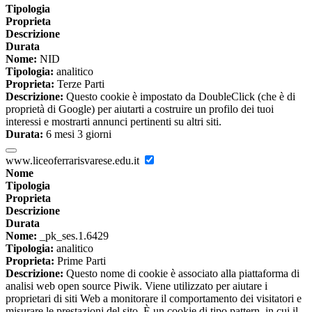
Tipologia
Proprieta
Descrizione
Durata
Nome:
NID
Tipologia:
analitico
Proprieta:
Terze Parti
Descrizione:
Questo cookie è impostato da DoubleClick (che è di
proprietà di Google) per aiutarti a costruire un profilo dei tuoi
interessi e mostrarti annunci pertinenti su altri siti.
Durata:
6 mesi 3 giorni
www.liceoferrarisvarese.edu.it
Nome
Tipologia
Proprieta
Descrizione
Durata
Nome:
_pk_ses.1.6429
Tipologia:
analitico
Proprieta:
Prime Parti
Descrizione:
Questo nome di cookie è associato alla piattaforma di
analisi web open source Piwik. Viene utilizzato per aiutare i
proprietari di siti Web a monitorare il comportamento dei visitatori e
misurare le prestazioni del sito. È un cookie di tipo pattern, in cui il