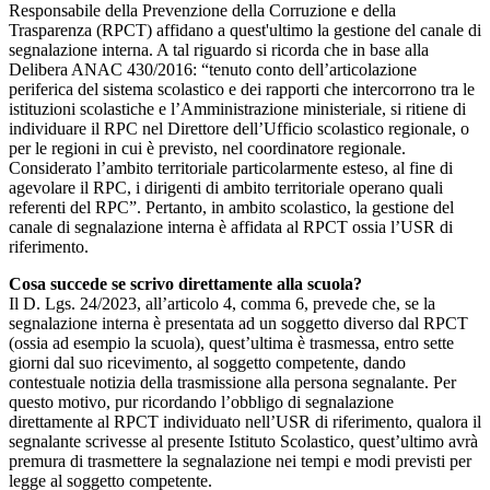
Responsabile della Prevenzione della Corruzione e della
Trasparenza (RPCT) affidano a quest'ultimo la gestione del canale di
segnalazione interna. A tal riguardo si ricorda che in base alla
Delibera ANAC 430/2016: “tenuto conto dell’articolazione
periferica del sistema scolastico e dei rapporti che intercorrono tra le
istituzioni scolastiche e l’Amministrazione ministeriale, si ritiene di
individuare il RPC nel Direttore dell’Ufficio scolastico regionale, o
per le regioni in cui è previsto, nel coordinatore regionale.
Considerato l’ambito territoriale particolarmente esteso, al fine di
agevolare il RPC, i dirigenti di ambito territoriale operano quali
referenti del RPC”. Pertanto, in ambito scolastico, la gestione del
canale di segnalazione interna è affidata al RPCT ossia l’USR di
riferimento.
Cosa succede se scrivo direttamente alla scuola?
Il D. Lgs. 24/2023, all’articolo 4, comma 6, prevede che, se la
segnalazione interna è presentata ad un soggetto diverso dal RPCT
(ossia ad esempio la scuola), quest’ultima è trasmessa, entro sette
giorni dal suo ricevimento, al soggetto competente, dando
contestuale notizia della trasmissione alla persona segnalante. Per
questo motivo, pur ricordando l’obbligo di segnalazione
direttamente al RPCT individuato nell’USR di riferimento, qualora il
segnalante scrivesse al presente Istituto Scolastico, quest’ultimo avrà
premura di trasmettere la segnalazione nei tempi e modi previsti per
legge al soggetto competente.