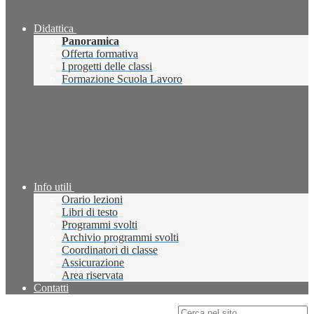
Didattica
Panoramica
Offerta formativa
I progetti delle classi
Formazione Scuola Lavoro
Info utili
Orario lezioni
Libri di testo
Programmi svolti
Archivio programmi svolti
Coordinatori di classe
Assicurazione
Area riservata
Contatti
Campo di ricerca per le pagine del sito