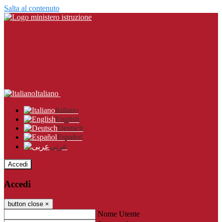
Salta al contenuto
Italiano
Italiano
English
Deutsch
Español
عربى
Accedi
Accedi
button close
×
Nome Utente