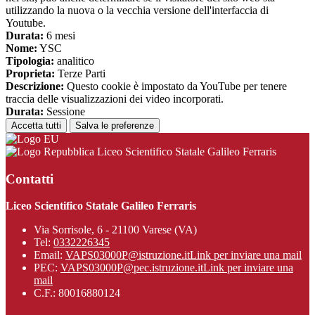
utilizzando la nuova o la vecchia versione dell'interfaccia di
Youtube.
Durata:
6 mesi
Nome:
YSC
Tipologia:
analitico
Proprieta:
Terze Parti
Descrizione:
Questo cookie è impostato da YouTube per tenere
traccia delle visualizzazioni dei video incorporati.
Durata:
Sessione
Accetta tutti
Salva le preferenze
Liceo Scientifico Statale Galileo Ferraris
Contatti
Liceo Scientifico Statale Galileo Ferraris
Via Sorrisole, 6 - 21100 Varese (VA)
Tel:
0332226345
Email:
VAPS03000P@istruzione.it
Link per inviare una mail
PEC:
VAPS03000P@pec.istruzione.it
Link per inviare una
mail
C.F.: 80016880124