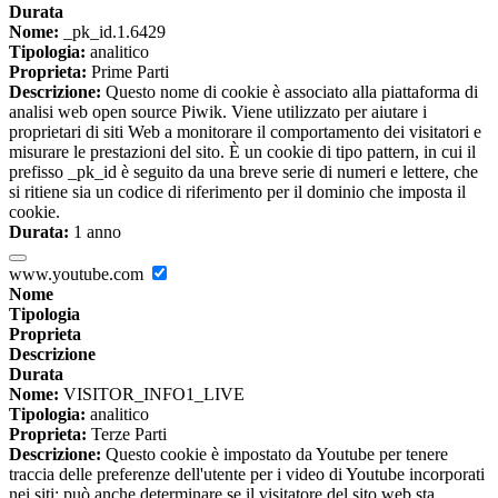
Durata
Nome:
_pk_id.1.6429
Tipologia:
analitico
Proprieta:
Prime Parti
Descrizione:
Questo nome di cookie è associato alla piattaforma di
analisi web open source Piwik. Viene utilizzato per aiutare i
proprietari di siti Web a monitorare il comportamento dei visitatori e
misurare le prestazioni del sito. È un cookie di tipo pattern, in cui il
prefisso _pk_id è seguito da una breve serie di numeri e lettere, che
si ritiene sia un codice di riferimento per il dominio che imposta il
cookie.
Durata:
1 anno
www.youtube.com
Nome
Tipologia
Proprieta
Descrizione
Durata
Nome:
VISITOR_INFO1_LIVE
Tipologia:
analitico
Proprieta:
Terze Parti
Descrizione:
Questo cookie è impostato da Youtube per tenere
traccia delle preferenze dell'utente per i video di Youtube incorporati
nei siti; può anche determinare se il visitatore del sito web sta