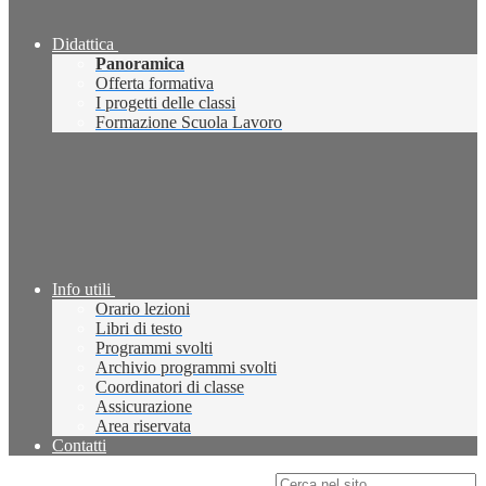
Didattica
Panoramica
Offerta formativa
I progetti delle classi
Formazione Scuola Lavoro
Info utili
Orario lezioni
Libri di testo
Programmi svolti
Archivio programmi svolti
Coordinatori di classe
Assicurazione
Area riservata
Contatti
Campo di ricerca per le pagine del sito