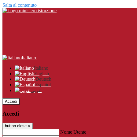
Salta al contenuto
Italiano
Italiano
English
Deutsch
Español
عربى
Accedi
Accedi
button close
×
Nome Utente