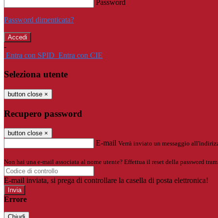
Password
Password dimenticata?
-
Entra con SPID
Entra con CIE
Seleziona utente
button close
×
Recupero password
button close
×
E-mail
Verrà inviato un messaggio all'indirizz
Non hai una e-mail associata al nome utente? Effettua il reset della password tram
E-mail inviata, si prega di controllare la casella di posta elettronica!
Errore
Chiudi