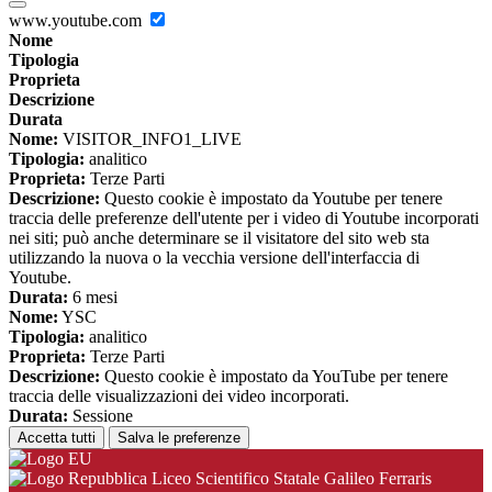
www.youtube.com
Nome
Tipologia
Proprieta
Descrizione
Durata
Nome:
VISITOR_INFO1_LIVE
Tipologia:
analitico
Proprieta:
Terze Parti
Descrizione:
Questo cookie è impostato da Youtube per tenere
traccia delle preferenze dell'utente per i video di Youtube incorporati
nei siti; può anche determinare se il visitatore del sito web sta
utilizzando la nuova o la vecchia versione dell'interfaccia di
Youtube.
Durata:
6 mesi
Nome:
YSC
Tipologia:
analitico
Proprieta:
Terze Parti
Descrizione:
Questo cookie è impostato da YouTube per tenere
traccia delle visualizzazioni dei video incorporati.
Durata:
Sessione
Accetta tutti
Salva le preferenze
Liceo Scientifico Statale Galileo Ferraris