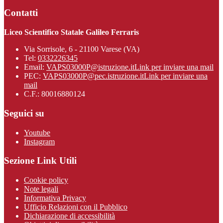
Contatti
Liceo Scientifico Statale Galileo Ferraris
Via Sorrisole, 6 - 21100 Varese (VA)
Tel:
0332226345
Email:
VAPS03000P@istruzione.it
Link per inviare una mail
PEC:
VAPS03000P@pec.istruzione.it
Link per inviare una
mail
C.F.: 80016880124
Seguici su
Youtube
Instagram
Sezione Link Utili
Cookie policy
Note legali
Informativa Privacy
Ufficio Relazioni con il Pubblico
Dichiarazione di accessibilità