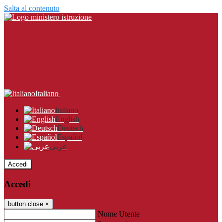
Salta al contenuto
Italiano
Italiano
English
Deutsch
Español
عربى
Accedi
Accedi
button close
×
Nome Utente