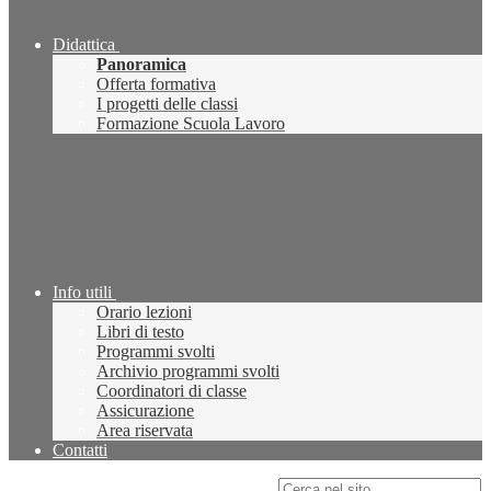
Didattica
Panoramica
Offerta formativa
I progetti delle classi
Formazione Scuola Lavoro
Info utili
Orario lezioni
Libri di testo
Programmi svolti
Archivio programmi svolti
Coordinatori di classe
Assicurazione
Area riservata
Contatti
Campo di ricerca per le pagine del sito