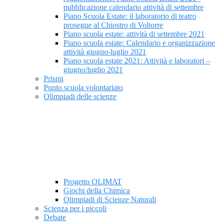
pubblicazione calendario attività di settembre
Piano Scuola Estate: il laboratorio di teatro
prosegue al Chiostro di Voltorre
Piano scuola estate: attività di settembre 2021
Piano scuola estate: Calendario e organizzazione
attività giugno-luglio 2021
Piano scuola estate 2021: Attività e laboratori –
giugno/luglio 2021
Prismi
Punto scuola volontariato
Olimpiadi delle scienze
Progetto OLIMAT
Giochi della Chimica
Olimpiadi di Scienze Naturali
Scienza per i piccoli
Debate