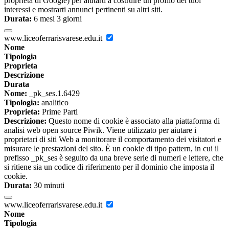
proprietà di Google) per aiutarti a costruire un profilo dei tuoi
interessi e mostrarti annunci pertinenti su altri siti.
Durata:
6 mesi 3 giorni
www.liceoferrarisvarese.edu.it
Nome
Tipologia
Proprieta
Descrizione
Durata
Nome:
_pk_ses.1.6429
Tipologia:
analitico
Proprieta:
Prime Parti
Descrizione:
Questo nome di cookie è associato alla piattaforma di
analisi web open source Piwik. Viene utilizzato per aiutare i
proprietari di siti Web a monitorare il comportamento dei visitatori e
misurare le prestazioni del sito. È un cookie di tipo pattern, in cui il
prefisso _pk_ses è seguito da una breve serie di numeri e lettere, che
si ritiene sia un codice di riferimento per il dominio che imposta il
cookie.
Durata:
30 minuti
www.liceoferrarisvarese.edu.it
Nome
Tipologia