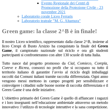
Evento Regionale dei Centri di
Promozione della Protezione Civile - 23
novembre 2021
Laboratorio corale Liceo Ferraris
Laboratorio teatrale "M. G. Altamura"
Green game: la classe 2^B è in finale!
Il nostro Liceo scientifico, rappresentato dalla classe 2^B, insieme al
liceo Crespi di Busto Arsizio ha conquistato la finale del
Green
Game
, il campionato nazionale sul riciclo e ora gli studenti
partecipanti
si confronteranno con altre 130 scuole di tutta Italia.
Tutto nasce dal progetto promosso da
Cial, Comieco, Corepla,
Coreve
e
Ricrea
, consorzi no profit che si occupano su tutto il
territorio italiano di garantire l’avvio al riciclo degli imballaggi
raccolti dai Comuni italiani tramite raccolta differenziata. Ogni anno
vengono messi mettono in campo progetti per sensibilizzare e
coinvolgere i cittadini sulle buone norme di raccolta differenziata e il
Green Game è una delle iniziative.
L’obiettivo primario del Green Game è quello di affiancare i ragazzi
e i loro insegnanti nell’educazione ambientale attraverso un metodo
innovativo: l’utilizzo di tecnologie interattive e la sana competizione.