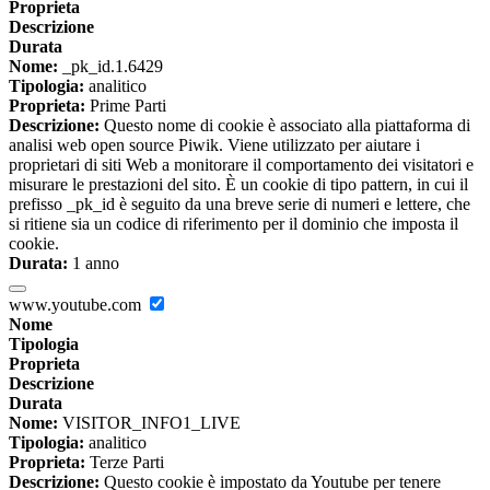
Proprieta
Descrizione
Durata
Nome:
_pk_id.1.6429
Tipologia:
analitico
Proprieta:
Prime Parti
Descrizione:
Questo nome di cookie è associato alla piattaforma di
analisi web open source Piwik. Viene utilizzato per aiutare i
proprietari di siti Web a monitorare il comportamento dei visitatori e
misurare le prestazioni del sito. È un cookie di tipo pattern, in cui il
prefisso _pk_id è seguito da una breve serie di numeri e lettere, che
si ritiene sia un codice di riferimento per il dominio che imposta il
cookie.
Durata:
1 anno
www.youtube.com
Nome
Tipologia
Proprieta
Descrizione
Durata
Nome:
VISITOR_INFO1_LIVE
Tipologia:
analitico
Proprieta:
Terze Parti
Descrizione:
Questo cookie è impostato da Youtube per tenere