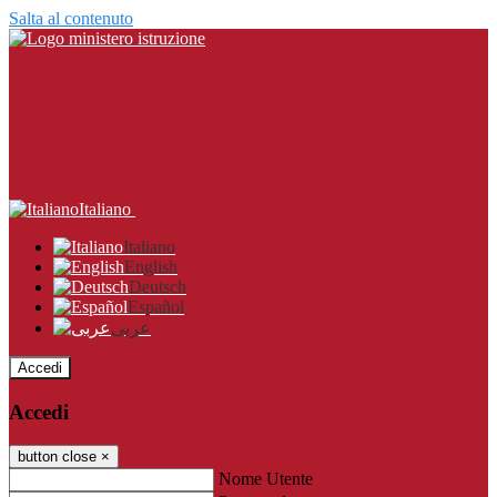
Salta al contenuto
Italiano
Italiano
English
Deutsch
Español
عربى
Accedi
Accedi
button close
×
Nome Utente