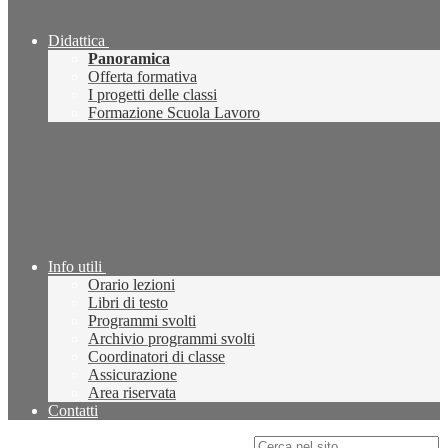
Didattica
Panoramica
Offerta formativa
I progetti delle classi
Formazione Scuola Lavoro
Info utili
Orario lezioni
Libri di testo
Programmi svolti
Archivio programmi svolti
Coordinatori di classe
Assicurazione
Area riservata
Contatti
Campo di ricerca per le pagine del sito