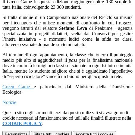
Il Green Game in questa edizione raggiungerà oltre 130 scuole in
tutta Italia, coinvolgendo 23.000 studenti.
Si tratta dunque di un Campionato nazionale del Riciclo su misura
per i teenagers che unisce momenti di confronto in cui i ragazzi
vengono istruiti dal relatore
Stefano Leva
di Peaktime - agenzia
specializzata in progetti didattici, scelta dai Consorzi per gestire
l’intera iniziativa - e momenti ludici come la sfida tra classi
attraverso svariate domande sui temi trattati.
Al termine di ogni appuntamento, la classe che otterrà il punteggio
medio più alto si aggiudicherà il
pass
per la finalissima nazionale
dove incontrerà le migliori classi selezionate in ogni Istituto e in tutta
Italia, mentre lo studente migliore che si è aggiudicato l’appellativo
di “esperto riciclatore” vincerà un buono per gli acquisti in rete.
Green Game
è patrocinato dal Ministero della Transizione
Ecologica.
Notizie
Questo sito o gli strumenti terzi da questo utilizzati si avvalgono di
cookie necessari al funzionamento ed utili alle finalità illustrate nella
COOKIE POLICY
.
Personalizza
Rifiuta tutti
i cookies
Accetta tutti
i cookies