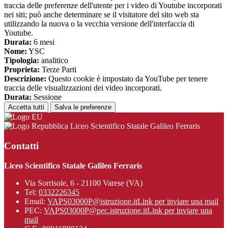
traccia delle preferenze dell'utente per i video di Youtube incorporati
nei siti; può anche determinare se il visitatore del sito web sta
utilizzando la nuova o la vecchia versione dell'interfaccia di
Youtube.
Durata:
6 mesi
Nome:
YSC
Tipologia:
analitico
Proprieta:
Terze Parti
Descrizione:
Questo cookie è impostato da YouTube per tenere
traccia delle visualizzazioni dei video incorporati.
Durata:
Sessione
Accetta tutti
Salva le preferenze
Liceo Scientifico Statale Galileo Ferraris
Contatti
Liceo Scientifico Statale Galileo Ferraris
Via Sorrisole, 6 - 21100 Varese (VA)
Tel:
0332226345
Email:
VAPS03000P@istruzione.it
Link per inviare una mail
PEC:
VAPS03000P@pec.istruzione.it
Link per inviare una
mail