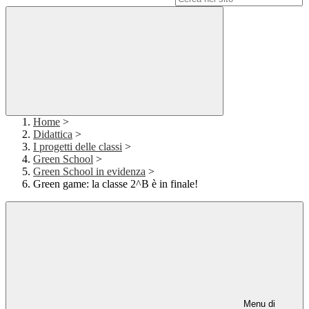
Home
>
Didattica
>
I progetti delle classi
>
Green School
>
Green School in evidenza
>
Green game: la classe 2^B è in finale!
Menu di