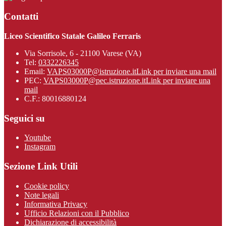
Contatti
Liceo Scientifico Statale Galileo Ferraris
Via Sorrisole, 6 - 21100 Varese (VA)
Tel:
0332226345
Email:
VAPS03000P@istruzione.it
Link per inviare una mail
PEC:
VAPS03000P@pec.istruzione.it
Link per inviare una
mail
C.F.: 80016880124
Seguici su
Youtube
Instagram
Sezione Link Utili
Cookie policy
Note legali
Informativa Privacy
Ufficio Relazioni con il Pubblico
Dichiarazione di accessibilità