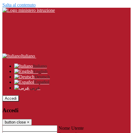
Salta al contenuto
Italiano
Italiano
English
Deutsch
Español
عربى
Accedi
Accedi
button close
×
Nome Utente