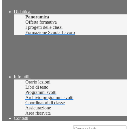
Didattica
Panoramica
Offerta formativa
I progetti delle classi
Formazione Scuola Lavoro
Info utili
Orario lezioni
Libri di testo
Programmi svolti
Archivio programmi svolti
Coordinatori di classe
Assicurazione
Area riservata
Contatti
Campo di ricerca per le pagine del sito