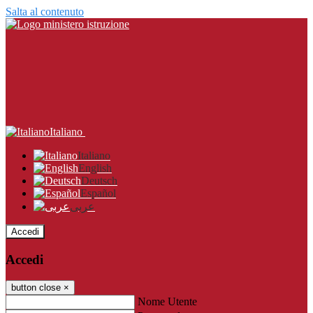
Salta al contenuto
Italiano
Italiano
English
Deutsch
Español
عربى
Accedi
Accedi
button close
×
Nome Utente