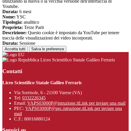
utilizzando la nuova o la vecchia versione dell'interfaccia di
Youtube.
Durata:
6 mesi
Nome:
YSC
Tipologia:
analitico
Proprieta:
Terze Parti
Descrizione:
Questo cookie è impostato da YouTube per tenere
traccia delle visualizzazioni dei video incorporati.
Durata:
Sessione
Accetta tutti
Salva le preferenze
Liceo Scientifico Statale Galileo Ferraris
Contatti
Liceo Scientifico Statale Galileo Ferraris
Via Sorrisole, 6 - 21100 Varese (VA)
Tel:
0332226345
Email:
VAPS03000P@istruzione.it
Link per inviare una mail
PEC:
VAPS03000P@pec.istruzione.it
Link per inviare una
mail
C.F.: 80016880124
Seguici su