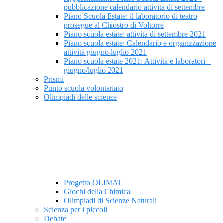
pubblicazione calendario attività di settembre
Piano Scuola Estate: il laboratorio di teatro
prosegue al Chiostro di Voltorre
Piano scuola estate: attività di settembre 2021
Piano scuola estate: Calendario e organizzazione
attività giugno-luglio 2021
Piano scuola estate 2021: Attività e laboratori –
giugno/luglio 2021
Prismi
Punto scuola volontariato
Olimpiadi delle scienze
Progetto OLIMAT
Giochi della Chimica
Olimpiadi di Scienze Naturali
Scienza per i piccoli
Debate