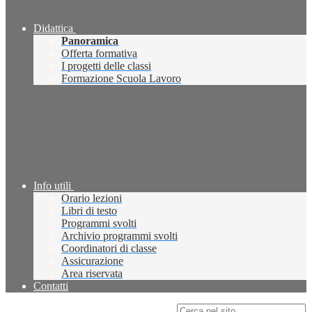
Didattica
Panoramica
Offerta formativa
I progetti delle classi
Formazione Scuola Lavoro
Info utili
Orario lezioni
Libri di testo
Programmi svolti
Archivio programmi svolti
Coordinatori di classe
Assicurazione
Area riservata
Contatti
Campo di ricerca per le pagine del sito