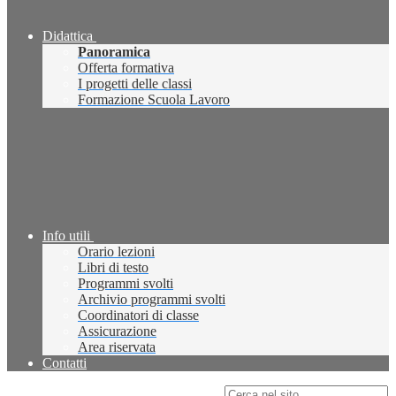
Didattica
Panoramica
Offerta formativa
I progetti delle classi
Formazione Scuola Lavoro
Info utili
Orario lezioni
Libri di testo
Programmi svolti
Archivio programmi svolti
Coordinatori di classe
Assicurazione
Area riservata
Contatti
Campo di ricerca per le pagine del sito