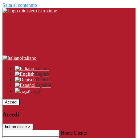
Salta al contenuto
Italiano
Italiano
English
Deutsch
Español
عربى
Accedi
Accedi
button close
×
Nome Utente