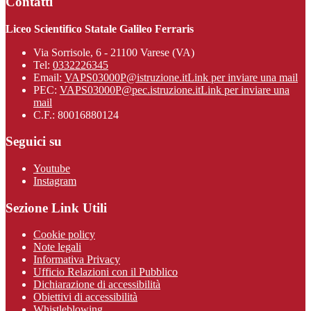
Contatti
Liceo Scientifico Statale Galileo Ferraris
Via Sorrisole, 6 - 21100 Varese (VA)
Tel:
0332226345
Email:
VAPS03000P@istruzione.it
Link per inviare una mail
PEC:
VAPS03000P@pec.istruzione.it
Link per inviare una
mail
C.F.: 80016880124
Seguici su
Youtube
Instagram
Sezione Link Utili
Cookie policy
Note legali
Informativa Privacy
Ufficio Relazioni con il Pubblico
Dichiarazione di accessibilità
Obiettivi di accessibilità
Whistleblowing