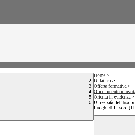
Home
>
Didattica
>
Offerta formativa
>
Orientamento in uscit
Orienta in evidenza
>
Università dell'Insub
Luoghi di Lavoro (