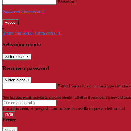
Password
Password dimenticata?
-
Entra con SPID
Entra con CIE
Seleziona utente
button close
×
Recupero password
button close
×
E-mail
Verrà inviato un messaggio all'indirizz
Non hai una e-mail associata al nome utente? Effettua il reset della password tram
E-mail inviata, si prega di controllare la casella di posta elettronica!
Errore
Chiudi