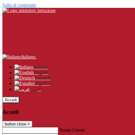
Salta al contenuto
Italiano
Italiano
English
Deutsch
Español
عربى
Accedi
Accedi
button close
×
Nome Utente