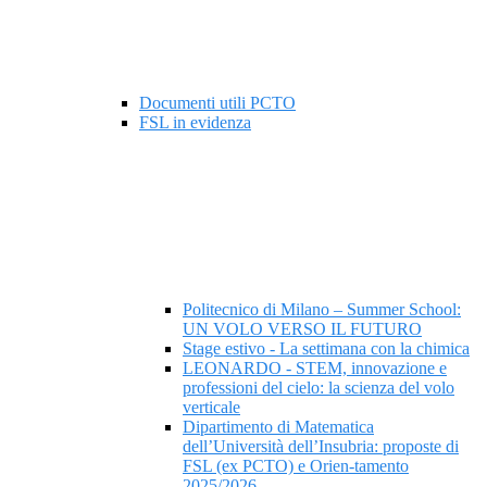
Documenti utili PCTO
FSL in evidenza
Politecnico di Milano – Summer School:
UN VOLO VERSO IL FUTURO
Stage estivo - La settimana con la chimica
LEONARDO - STEM, innovazione e
professioni del cielo: la scienza del volo
verticale
Dipartimento di Matematica
dell’Università dell’Insubria: proposte di
FSL (ex PCTO) e Orien-tamento
2025/2026