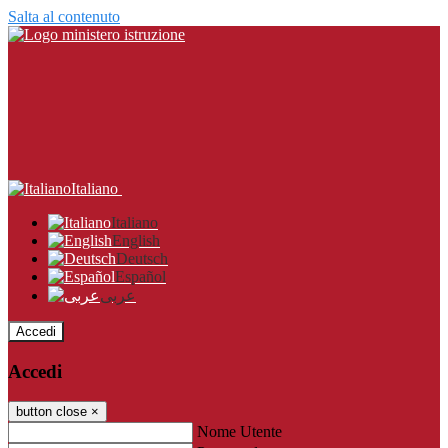
Salta al contenuto
Italiano
Italiano
English
Deutsch
Español
عربى
Accedi
Accedi
button close
×
Nome Utente