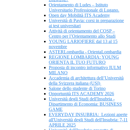
Orientamento di Ludes – Istituto
Universitario Professionale di Lugano.
Open day Mobilità ITS Academy
Università di Pavia: corsi in preparazione
ai test universitari
Attività di orientamento del COSP –
Centro per l’Orientamento allo Studi
YOUNG LARIOFIERE dal 13 al 15
novembre
ASTERLombardia - OrientaLombardia
REGIONE LOMBARDIA: YOUNG
ORIENTA IL TUO FUTURO
Proposta di incontro informativo IULM
MILANO
Accademia di architettura dell’Università
della Svizzera italiana (USI)
Salone dello studente di Torino
Opportunità ITS ACADEMY 2026
Università degli Studi dell'Insubria -
Dipartimento di Economia: BUSINESS
GAME
EVERYDAY INSUBRIA: Lezioni aperte
all'Università degli Studi dell'Insubria: 7-11
APRILE 2025