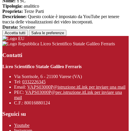
Nome:
YSC
Tipologia:
analitico
Proprieta:
Terze Parti
Descrizione:
Questo cookie è impostato da YouTube per tenere
traccia delle visualizzazioni dei video incorporati.
Durata:
Sessione
Accetta tutti
Salva le preferenze
Liceo Scientifico Statale Galileo Ferraris
Contatti
Liceo Scientifico Statale Galileo Ferraris
Via Sorrisole, 6 - 21100 Varese (VA)
Tel:
0332226345
Email:
VAPS03000P@istruzione.it
Link per inviare una mail
PEC:
VAPS03000P@pec.istruzione.it
Link per inviare una
mail
C.F.: 80016880124
Seguici su
Youtube
Instagram