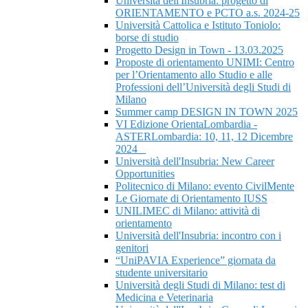
Università dell'Insubria: progetto di
ORIENTAMENTO e PCTO a.s. 2024-25
Università Cattolica e Istituto Toniolo:
borse di studio
Progetto Design in Town - 13.03.2025
Proposte di orientamento UNIMI: Centro
per l’Orientamento allo Studio e alle
Professioni dell’Università degli Studi di
Milano
Summer camp DESIGN IN TOWN 2025
VI Edizione OrientaLombardia -
ASTERLombardia: 10, 11, 12 Dicembre
2024
Università dell'Insubria: New Career
Opportunities
Politecnico di Milano: evento CivilMente
Le Giornate di Orientamento IUSS
UNILIMEC di Milano: attività di
orientamento
Università dell'Insubria: incontro con i
genitori
“UniPAVIA Experience” giornata da
studente universitario
Università degli Studi di Milano: test di
Medicina e Veterinaria