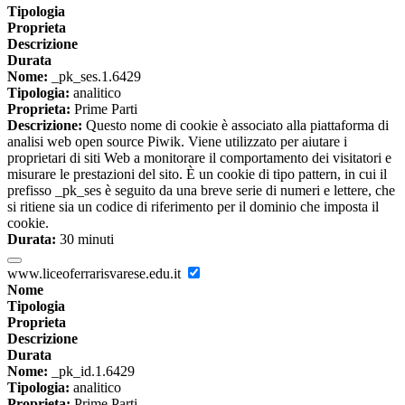
Tipologia
Proprieta
Descrizione
Durata
Nome:
_pk_ses.1.6429
Tipologia:
analitico
Proprieta:
Prime Parti
Descrizione:
Questo nome di cookie è associato alla piattaforma di
analisi web open source Piwik. Viene utilizzato per aiutare i
proprietari di siti Web a monitorare il comportamento dei visitatori e
misurare le prestazioni del sito. È un cookie di tipo pattern, in cui il
prefisso _pk_ses è seguito da una breve serie di numeri e lettere, che
si ritiene sia un codice di riferimento per il dominio che imposta il
cookie.
Durata:
30 minuti
www.liceoferrarisvarese.edu.it
Nome
Tipologia
Proprieta
Descrizione
Durata
Nome:
_pk_id.1.6429
Tipologia:
analitico
Proprieta:
Prime Parti