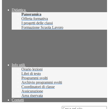
Didattica
Panoramica
Offerta formativa
I progetti delle classi
Formazione Scuola Lavoro
Info utili
Orario lezioni
Libri di testo
Programmi svolti
Archivio programmi svolti
Coordinatori di classe
Assicurazione
Area riservata
Contatti
Campo di ricerca per le pagine del sito