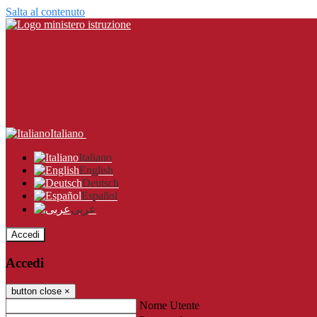
Salta al contenuto
Italiano
Italiano
English
Deutsch
Español
عربى
Accedi
Accedi
button close
×
Nome Utente