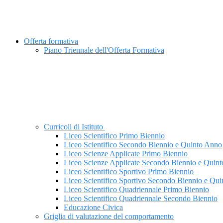
Offerta formativa
Piano Triennale dell'Offerta Formativa
Curricoli di Istituto
Liceo Scientifico Primo Biennio
Liceo Scientifico Secondo Biennio e Quinto Anno
Liceo Scienze Applicate Primo Biennio
Liceo Scienze Applicate Secondo Biennio e Quin
Liceo Scientifico Sportivo Primo Biennio
Liceo Scientifico Sportivo Secondo Biennio e Qu
Liceo Scientifico Quadriennale Primo Biennio
Liceo Scientifico Quadriennale Secondo Biennio
Educazione Civica
Griglia di valutazione del comportamento