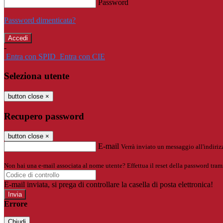
Password
Password dimenticata?
-
Entra con SPID
Entra con CIE
Seleziona utente
button close
×
Recupero password
button close
×
E-mail
Verrà inviato un messaggio all'indirizz
Non hai una e-mail associata al nome utente? Effettua il reset della password tram
E-mail inviata, si prega di controllare la casella di posta elettronica!
Errore
Chiudi