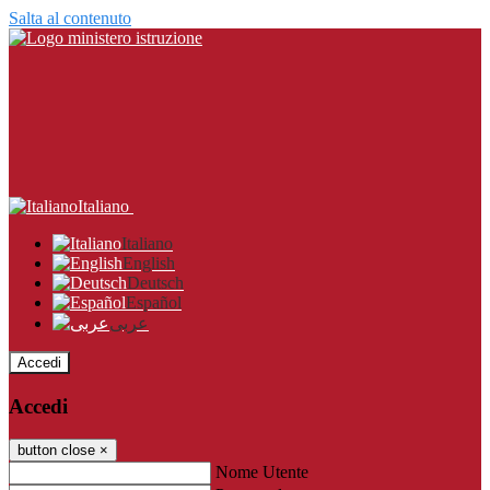
Salta al contenuto
Italiano
Italiano
English
Deutsch
Español
عربى
Accedi
Accedi
button close
×
Nome Utente