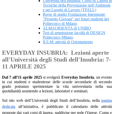
Università dell'Insubria: Corso di Laurea in
Tecniche della Prevenzione nell’Ambiente
e nei Luoghi di Lavoro (TPALL)
Borse di studio Fondazione Intermonte
"Progetto Giovani" per futuri studenti del
Politecnico di Milano
ALMAORIENTA di UNIBO
Test di ammissione facoltà di DESIGN
Politecnico Milano
IULM: attività di Orientamento
EVERYDAY INSUBRIA: Lezioni aperte
all'Università degli Studi dell'Insubria: 7-
11 APRILE 2025
D
al 7 all’11 aprile 2025
si svolgerà
Everyday Insubria
, un evento
in cui studenti e studentesse delle scuole secondarie di secondo
grado potranno sperimentare la vita universitaria nella sua
quotidianità assistendo a lezioni, laboratori e seminari.
Sul sito web dell’Università degli Studi dell’Insubria, nella
pagina
dedicata
all’iniziativa, è pubblicato il calendario delle attività
proposte dai vari corsi di laurea, suddivise per sede (Varese, Como e