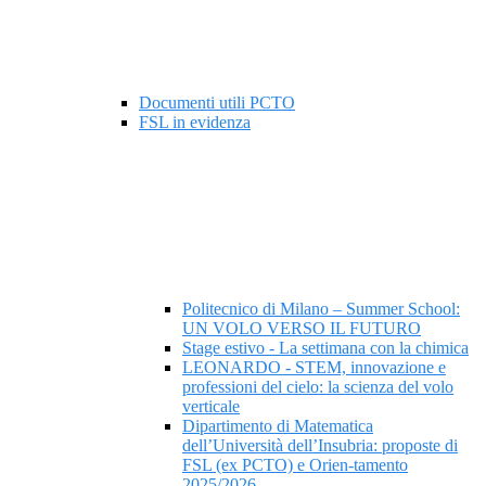
Documenti utili PCTO
FSL in evidenza
Politecnico di Milano – Summer School:
UN VOLO VERSO IL FUTURO
Stage estivo - La settimana con la chimica
LEONARDO - STEM, innovazione e
professioni del cielo: la scienza del volo
verticale
Dipartimento di Matematica
dell’Università dell’Insubria: proposte di
FSL (ex PCTO) e Orien-tamento
2025/2026