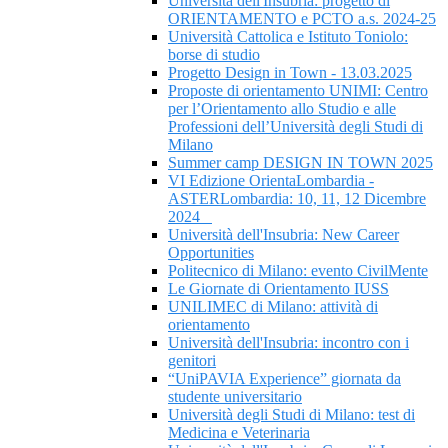
Università dell'Insubria: progetto di
ORIENTAMENTO e PCTO a.s. 2024-25
Università Cattolica e Istituto Toniolo:
borse di studio
Progetto Design in Town - 13.03.2025
Proposte di orientamento UNIMI: Centro
per l’Orientamento allo Studio e alle
Professioni dell’Università degli Studi di
Milano
Summer camp DESIGN IN TOWN 2025
VI Edizione OrientaLombardia -
ASTERLombardia: 10, 11, 12 Dicembre
2024
Università dell'Insubria: New Career
Opportunities
Politecnico di Milano: evento CivilMente
Le Giornate di Orientamento IUSS
UNILIMEC di Milano: attività di
orientamento
Università dell'Insubria: incontro con i
genitori
“UniPAVIA Experience” giornata da
studente universitario
Università degli Studi di Milano: test di
Medicina e Veterinaria