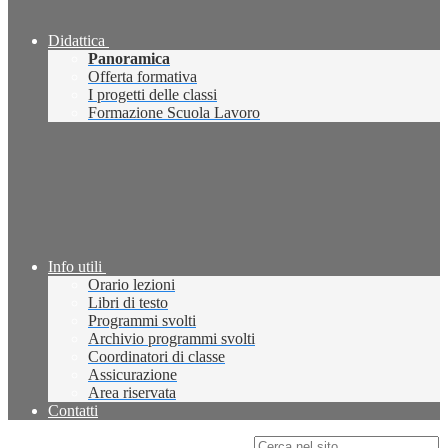
Didattica
Panoramica
Offerta formativa
I progetti delle classi
Formazione Scuola Lavoro
Info utili
Orario lezioni
Libri di testo
Programmi svolti
Archivio programmi svolti
Coordinatori di classe
Assicurazione
Area riservata
Contatti
Campo di ricerca per le pagine del sito