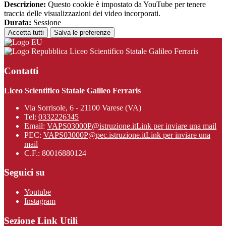
Descrizione:
Questo cookie è impostato da YouTube per tenere
traccia delle visualizzazioni dei video incorporati.
Durata:
Sessione
Accetta tutti
Salva le preferenze
Liceo Scientifico Statale Galileo Ferraris
Contatti
Liceo Scientifico Statale Galileo Ferraris
Via Sorrisole, 6 - 21100 Varese (VA)
Tel:
0332226345
Email:
VAPS03000P@istruzione.it
Link per inviare una mail
PEC:
VAPS03000P@pec.istruzione.it
Link per inviare una
mail
C.F.: 80016880124
Seguici su
Youtube
Instagram
Sezione Link Utili