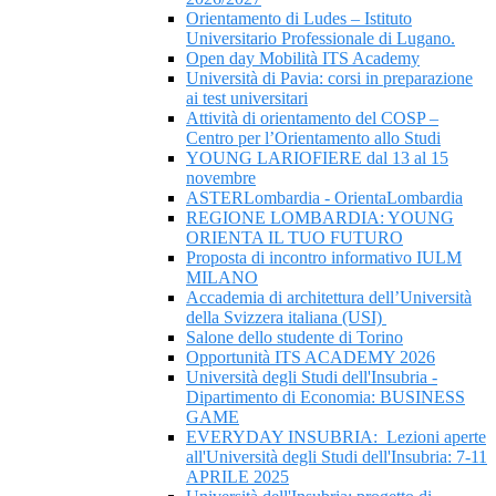
Orientamento di Ludes – Istituto
Universitario Professionale di Lugano.
Open day Mobilità ITS Academy
Università di Pavia: corsi in preparazione
ai test universitari
Attività di orientamento del COSP –
Centro per l’Orientamento allo Studi
YOUNG LARIOFIERE dal 13 al 15
novembre
ASTERLombardia - OrientaLombardia
REGIONE LOMBARDIA: YOUNG
ORIENTA IL TUO FUTURO
Proposta di incontro informativo IULM
MILANO
Accademia di architettura dell’Università
della Svizzera italiana (USI)
Salone dello studente di Torino
Opportunità ITS ACADEMY 2026
Università degli Studi dell'Insubria -
Dipartimento di Economia: BUSINESS
GAME
EVERYDAY INSUBRIA: Lezioni aperte
all'Università degli Studi dell'Insubria: 7-11
APRILE 2025