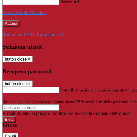
Password
Password dimenticata?
-
Entra con SPID
Entra con CIE
Seleziona utente
button close
×
Recupero password
button close
×
E-mail
Verrà inviato un messaggio all'indirizz
Non hai una e-mail associata al nome utente? Effettua il reset della password tram
E-mail inviata, si prega di controllare la casella di posta elettronica!
Errore
Chiudi