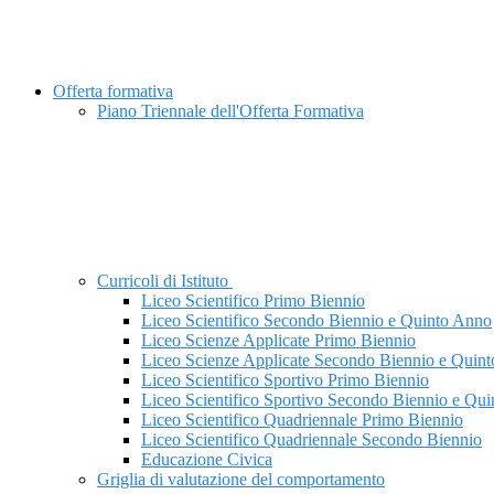
Offerta formativa
Piano Triennale dell'Offerta Formativa
Curricoli di Istituto
Liceo Scientifico Primo Biennio
Liceo Scientifico Secondo Biennio e Quinto Anno
Liceo Scienze Applicate Primo Biennio
Liceo Scienze Applicate Secondo Biennio e Quin
Liceo Scientifico Sportivo Primo Biennio
Liceo Scientifico Sportivo Secondo Biennio e Qu
Liceo Scientifico Quadriennale Primo Biennio
Liceo Scientifico Quadriennale Secondo Biennio
Educazione Civica
Griglia di valutazione del comportamento