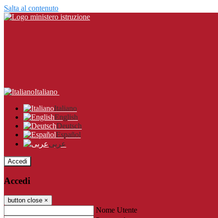
Salta al contenuto
Italiano
Italiano
English
Deutsch
Español
عربى
Accedi
Accedi
button close
×
Nome Utente