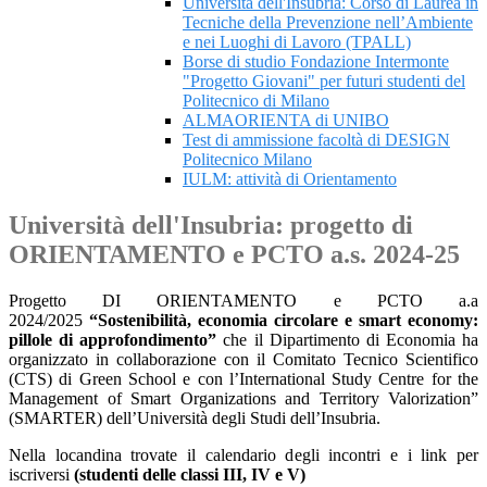
Università dell'Insubria: Corso di Laurea in
Tecniche della Prevenzione nell’Ambiente
e nei Luoghi di Lavoro (TPALL)
Borse di studio Fondazione Intermonte
"Progetto Giovani" per futuri studenti del
Politecnico di Milano
ALMAORIENTA di UNIBO
Test di ammissione facoltà di DESIGN
Politecnico Milano
IULM: attività di Orientamento
Università dell'Insubria: progetto di
ORIENTAMENTO e PCTO a.s. 2024-25
Progetto DI ORIENTAMENTO e PCTO a.a
2024/2025
“Sostenibilità, economia circolare e smart economy:
pillole di approfondimento”
che il Dipartimento di Economia ha
organizzato in collaborazione con il Comitato Tecnico Scientifico
(CTS) di Green School e con l’International Study Centre for the
Management of Smart Organizations and Territory Valorization”
(SMARTER) dell’Università degli Studi dell’Insubria.
Nella locandina trovate il calendario degli incontri e i link per
iscriversi
(
studenti delle classi III, IV e V)