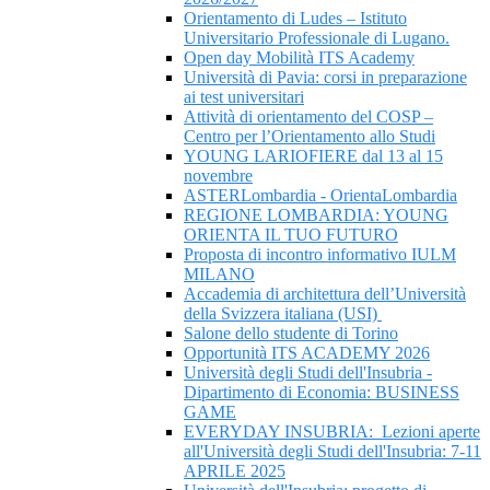
Orientamento di Ludes – Istituto
Universitario Professionale di Lugano.
Open day Mobilità ITS Academy
Università di Pavia: corsi in preparazione
ai test universitari
Attività di orientamento del COSP –
Centro per l’Orientamento allo Studi
YOUNG LARIOFIERE dal 13 al 15
novembre
ASTERLombardia - OrientaLombardia
REGIONE LOMBARDIA: YOUNG
ORIENTA IL TUO FUTURO
Proposta di incontro informativo IULM
MILANO
Accademia di architettura dell’Università
della Svizzera italiana (USI)
Salone dello studente di Torino
Opportunità ITS ACADEMY 2026
Università degli Studi dell'Insubria -
Dipartimento di Economia: BUSINESS
GAME
EVERYDAY INSUBRIA: Lezioni aperte
all'Università degli Studi dell'Insubria: 7-11
APRILE 2025