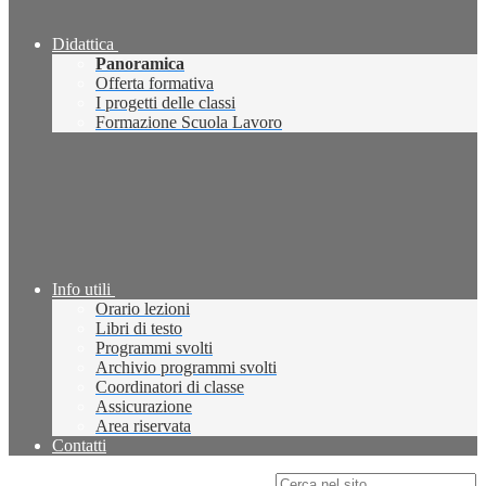
Didattica
Panoramica
Offerta formativa
I progetti delle classi
Formazione Scuola Lavoro
Info utili
Orario lezioni
Libri di testo
Programmi svolti
Archivio programmi svolti
Coordinatori di classe
Assicurazione
Area riservata
Contatti
Campo di ricerca per le pagine del sito