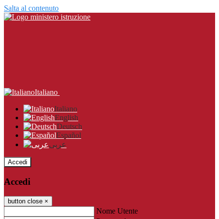
Salta al contenuto
Italiano
Italiano
English
Deutsch
Español
عربى
Accedi
Accedi
button close
×
Nome Utente