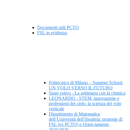
Documenti utili PCTO
FSL in evidenza
Politecnico di Milano – Summer School:
UN VOLO VERSO IL FUTURO
Stage estivo - La settimana con la chimica
LEONARDO - STEM, innovazione e
professioni del cielo: la scienza del volo
verticale
Dipartimento di Matematica
dell’Università dell’Insubria: proposte di
FSL (ex PCTO) e Orien-tamento
2025/2026