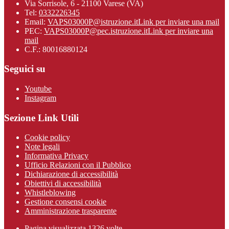
Via Sorrisole, 6 - 21100 Varese (VA)
Tel:
0332226345
Email:
VAPS03000P@istruzione.it
Link per inviare una mail
PEC:
VAPS03000P@pec.istruzione.it
Link per inviare una
mail
C.F.: 80016880124
Seguici su
Youtube
Instagram
Sezione Link Utili
Cookie policy
Note legali
Informativa Privacy
Ufficio Relazioni con il Pubblico
Dichiarazione di accessibilità
Obiettivi di accessibilità
Whistleblowing
Gestione consensi cookie
Amministrazione trasparente
Pagina visualizzata
1326
volte