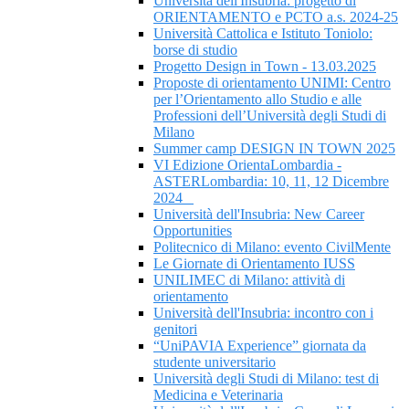
Università dell'Insubria: progetto di
ORIENTAMENTO e PCTO a.s. 2024-25
Università Cattolica e Istituto Toniolo:
borse di studio
Progetto Design in Town - 13.03.2025
Proposte di orientamento UNIMI: Centro
per l’Orientamento allo Studio e alle
Professioni dell’Università degli Studi di
Milano
Summer camp DESIGN IN TOWN 2025
VI Edizione OrientaLombardia -
ASTERLombardia: 10, 11, 12 Dicembre
2024
Università dell'Insubria: New Career
Opportunities
Politecnico di Milano: evento CivilMente
Le Giornate di Orientamento IUSS
UNILIMEC di Milano: attività di
orientamento
Università dell'Insubria: incontro con i
genitori
“UniPAVIA Experience” giornata da
studente universitario
Università degli Studi di Milano: test di
Medicina e Veterinaria