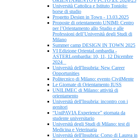
ORIENTAMENTO e PCTO a.s. 2024-25
Università Cattolica e Istituto Toniolo:
borse di studio
Progetto Design in Town - 13.03.2025
Proposte di orientamento UNIMI: Centro
per l’Orientamento allo Studio e alle
Professioni dell’Università degli Studi di
Milano
Summer camp DESIGN IN TOWN 2025
VI Edizione OrientaLombardia -
ASTERLombardia: 10, 11, 12 Dicembre
2024
Università dell'Insubria: New Career
Opportunities
Politecnico di Milano: evento CivilMente
Le Giornate di Orientamento IUSS
UNILIMEC di Milano: attività di
orientamento
Università dell'Insubria: incontro con i
genitori
“UniPAVIA Experience” giornata da
studente universitario
Università degli Studi di Milano: test di
Medicina e Veterinaria
Università dell'Insubria: Corso di Laurea in