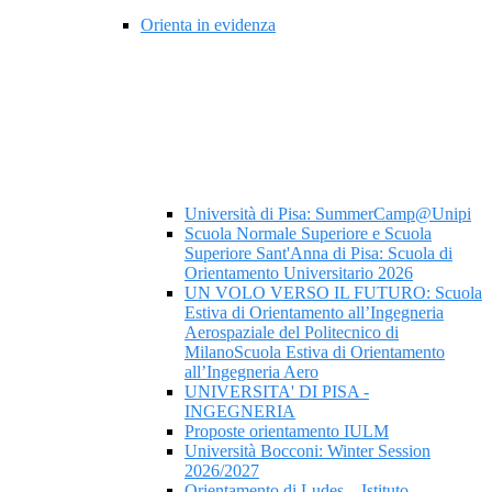
Orienta in evidenza
Università di Pisa: SummerCamp@Unipi
Scuola Normale Superiore e Scuola
Superiore Sant'Anna di Pisa: Scuola di
Orientamento Universitario 2026
UN VOLO VERSO IL FUTURO: Scuola
Estiva di Orientamento all’Ingegneria
Aerospaziale del Politecnico di
MilanoScuola Estiva di Orientamento
all’Ingegneria Aero
UNIVERSITA' DI PISA -
INGEGNERIA
Proposte orientamento IULM
Università Bocconi: Winter Session
2026/2027
Orientamento di Ludes – Istituto