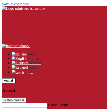
Salta al contenuto
Italiano
Italiano
English
Deutsch
Español
عربى
Accedi
Accedi
button close
×
Nome Utente