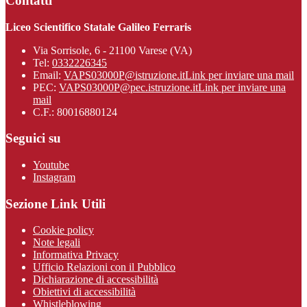
Contatti
Liceo Scientifico Statale Galileo Ferraris
Via Sorrisole, 6 - 21100 Varese (VA)
Tel:
0332226345
Email:
VAPS03000P@istruzione.it
Link per inviare una mail
PEC:
VAPS03000P@pec.istruzione.it
Link per inviare una
mail
C.F.: 80016880124
Seguici su
Youtube
Instagram
Sezione Link Utili
Cookie policy
Note legali
Informativa Privacy
Ufficio Relazioni con il Pubblico
Dichiarazione di accessibilità
Obiettivi di accessibilità
Whistleblowing