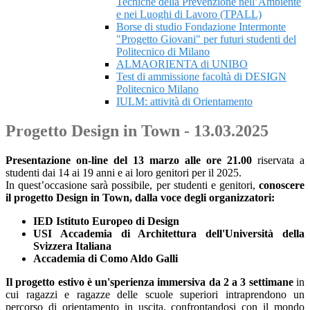
Tecniche della Prevenzione nell’Ambiente
e nei Luoghi di Lavoro (TPALL)
Borse di studio Fondazione Intermonte
"Progetto Giovani" per futuri studenti del
Politecnico di Milano
ALMAORIENTA di UNIBO
Test di ammissione facoltà di DESIGN
Politecnico Milano
IULM: attività di Orientamento
Progetto Design in Town - 13.03.2025
Presentazione on-line del 13 marzo alle ore 21.00
riservata a
studenti dai 14 ai 19 anni e ai loro genitori per il 2025.
In quest’occasione sarà possibile, per studenti e genitori,
conoscere
il progetto Design in Town, dalla voce degli organizzatori:
IED Istituto Europeo di Design
USI Accademia di Architettura dell'Università della
Svizzera Italiana
Accademia di Como Aldo Galli
Il progetto estivo è un'sperienza immersiva da 2 a 3 settimane
in
cui ragazzi e ragazze delle scuole superiori intraprendono un
percorso di orientamento in uscita, confrontandosi con il mondo