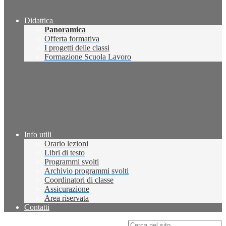
Didattica
Panoramica
Offerta formativa
I progetti delle classi
Formazione Scuola Lavoro
Info utili
Orario lezioni
Libri di testo
Programmi svolti
Archivio programmi svolti
Coordinatori di classe
Assicurazione
Area riservata
Contatti
Campo di ricerca per le pagine del sito