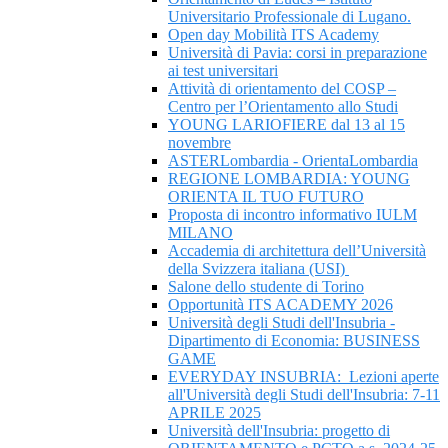
Universitario Professionale di Lugano.
Open day Mobilità ITS Academy
Università di Pavia: corsi in preparazione
ai test universitari
Attività di orientamento del COSP –
Centro per l’Orientamento allo Studi
YOUNG LARIOFIERE dal 13 al 15
novembre
ASTERLombardia - OrientaLombardia
REGIONE LOMBARDIA: YOUNG
ORIENTA IL TUO FUTURO
Proposta di incontro informativo IULM
MILANO
Accademia di architettura dell’Università
della Svizzera italiana (USI)
Salone dello studente di Torino
Opportunità ITS ACADEMY 2026
Università degli Studi dell'Insubria -
Dipartimento di Economia: BUSINESS
GAME
EVERYDAY INSUBRIA: Lezioni aperte
all'Università degli Studi dell'Insubria: 7-11
APRILE 2025
Università dell'Insubria: progetto di