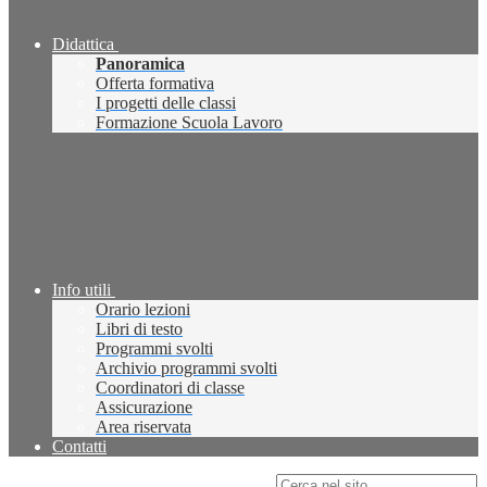
Didattica
Panoramica
Offerta formativa
I progetti delle classi
Formazione Scuola Lavoro
Info utili
Orario lezioni
Libri di testo
Programmi svolti
Archivio programmi svolti
Coordinatori di classe
Assicurazione
Area riservata
Contatti
Campo di ricerca per le pagine del sito