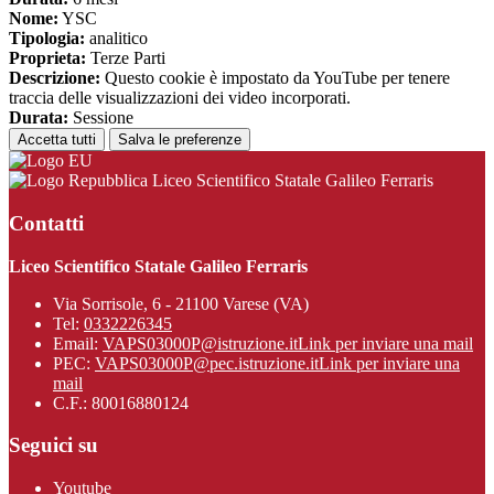
Nome:
YSC
Tipologia:
analitico
Proprieta:
Terze Parti
Descrizione:
Questo cookie è impostato da YouTube per tenere
traccia delle visualizzazioni dei video incorporati.
Durata:
Sessione
Accetta tutti
Salva le preferenze
Liceo Scientifico Statale Galileo Ferraris
Contatti
Liceo Scientifico Statale Galileo Ferraris
Via Sorrisole, 6 - 21100 Varese (VA)
Tel:
0332226345
Email:
VAPS03000P@istruzione.it
Link per inviare una mail
PEC:
VAPS03000P@pec.istruzione.it
Link per inviare una
mail
C.F.: 80016880124
Seguici su
Youtube