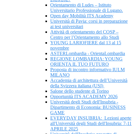
Orientamento di Ludes – Istituto
Universitario Professionale di Lugano.
Open day Mobilità ITS Academy
Università di Pavia: corsi in preparazione
ai test universitari
Attività di orientamento del COSP –
Centro per l’Orientamento allo Studi
YOUNG LARIOFIERE dal 13 al 15
novembre
ASTERLombardia - OrientaLombardia
REGIONE LOMBARDIA: YOUNG
ORIENTA IL TUO FUTURO
Proposta di incontro informativo IULM
MILANO
Accademia di architettura dell’Università
della Svizzera italiana (USI)
Salone dello studente di Torino
Opportunità ITS ACADEMY 2026
Università degli Studi dell'Insubria -
Dipartimento di Economia: BUSINESS
GAME
EVERYDAY INSUBRIA: Lezioni aperte
all'Università degli Studi dell'Insubria: 7-11
APRILE 2025