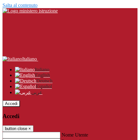
Salta al contenuto
Italiano
Italiano
English
Deutsch
Español
عربى
Accedi
Accedi
button close
×
Nome Utente