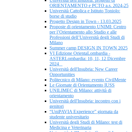
Università dell'Insubria: progetto di
ORIENTAMENTO e PCTO a.s. 2024-25
Università Cattolica e Istituto Toniolo:
borse di studio
Progetto Design in Town - 13.03.2025
Proposte di orientamento UNIMI: Centro
per l’Orientamento allo Studio e alle
Professioni dell’Università degli Studi di
Milano
Summer camp DESIGN IN TOWN 2025
VI Edizione OrientaLombardia -
ASTERLombardia: 10, 11, 12 Dicembre
2024
Università dell'Insubria: New Career
Opportunities
Politecnico di Milano: evento CivilMente
Le Giornate di Orientamento IUSS
UNILIMEC di Milano: attività di
orientamento
Università dell'Insubria: incontro con i
genitori
“UniPAVIA Experience” giornata da
studente universitario
Università degli Studi di Milano: test di
Medicina e Veterinaria