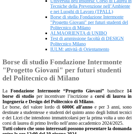
Università dell'Insubria: Corso di Laurea in
Tecniche della Prevenzione nell’Ambiente
e nei Luoghi di Lavoro (TPALL)
Borse di studio Fondazione Intermonte
"Progetto Giovani" per futuri studenti del
Politecnico di Milano
ALMAORIENTA di UNIBO
Test di ammissione facoltà di DESIGN
Politecnico Milano
IULM: attività di Orientamento
Borse di studio Fondazione Intermonte
"Progetto Giovani" per futuri studenti
del Politecnico di Milano
La
Fondazione Intermonte “Progetto Giovani”
bandisce
14
borse di studio
per incentivare l’iscrizione a
corsi di laurea in
Ingegneria e Design del Politecnico di Milano
.
Le borse, del valore lordo di
6000€ all’anno
e per 3 anni, sono
destinate a studentesse e studenti del quinto anno degli Istituti tecnici
e dei Licei che intendono immatricolarsi per la prima volta a uno dei
corsi di laurea di primo livello nell’anno accademico 2024/2025.
Tutti coloro che sono interessati possono presentare la domanda
entro le ore 12:00 del 10 giugno 2024
.