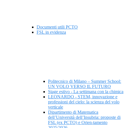
Documenti utili PCTO
FSL in evidenza
Politecnico di Milano – Summer School:
UN VOLO VERSO IL FUTURO
Stage estivo - La settimana con la chimica
LEONARDO - STEM, innovazione e
professioni del cielo: la scienza del volo
verticale
Dipartimento di Matematica
dell’Università dell’Insubria: proposte di
FSL (ex PCTO) e Orien-tamento
2025/2026