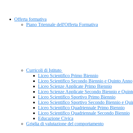
Offerta formativa
Piano Triennale dell'Offerta Formativa
Curricoli di Istituto
Liceo Scientifico Primo Biennio
Liceo Scientifico Secondo Biennio e Quinto Anno
Liceo Scienze Applicate Primo Biennio
Liceo Scienze Applicate Secondo Biennio e Quin
Liceo Scientifico Sportivo Primo Biennio
Liceo Scientifico Sportivo Secondo Biennio e Qu
Liceo Scientifico Quadriennale Primo Biennio
Liceo Scientifico Quadriennale Secondo Biennio
Educazione Civica
Griglia di valutazione del comportamento