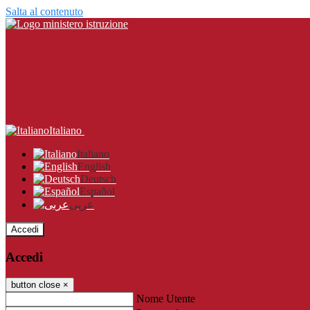
Salta al contenuto
Italiano
Italiano
English
Deutsch
Español
عربى
Accedi
Accedi
button close
×
Nome Utente