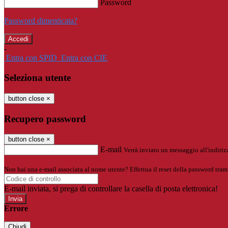
Password
Password dimenticata?
-
Entra con SPID
Entra con CIE
Seleziona utente
button close
×
Recupero password
button close
×
E-mail
Verrà inviato un messaggio all'indirizz
Non hai una e-mail associata al nome utente? Effettua il reset della password tram
E-mail inviata, si prega di controllare la casella di posta elettronica!
Errore
Chiudi