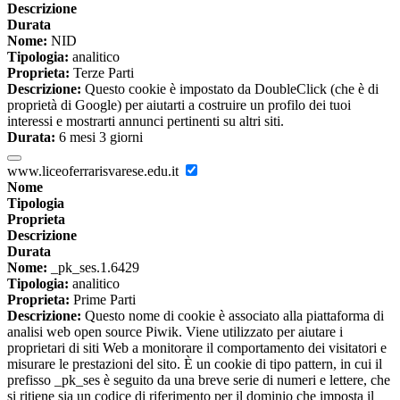
Descrizione
Durata
Nome:
NID
Tipologia:
analitico
Proprieta:
Terze Parti
Descrizione:
Questo cookie è impostato da DoubleClick (che è di
proprietà di Google) per aiutarti a costruire un profilo dei tuoi
interessi e mostrarti annunci pertinenti su altri siti.
Durata:
6 mesi 3 giorni
www.liceoferrarisvarese.edu.it
Nome
Tipologia
Proprieta
Descrizione
Durata
Nome:
_pk_ses.1.6429
Tipologia:
analitico
Proprieta:
Prime Parti
Descrizione:
Questo nome di cookie è associato alla piattaforma di
analisi web open source Piwik. Viene utilizzato per aiutare i
proprietari di siti Web a monitorare il comportamento dei visitatori e
misurare le prestazioni del sito. È un cookie di tipo pattern, in cui il
prefisso _pk_ses è seguito da una breve serie di numeri e lettere, che
si ritiene sia un codice di riferimento per il dominio che imposta il