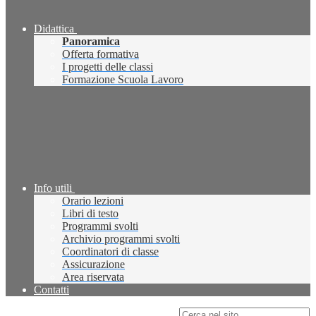
Didattica
Panoramica
Offerta formativa
I progetti delle classi
Formazione Scuola Lavoro
Info utili
Orario lezioni
Libri di testo
Programmi svolti
Archivio programmi svolti
Coordinatori di classe
Assicurazione
Area riservata
Contatti
Campo di ricerca per le pagine del sito