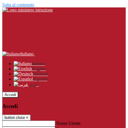
Salta al contenuto
Italiano
Italiano
English
Deutsch
Español
عربى
Accedi
Accedi
button close
×
Nome Utente