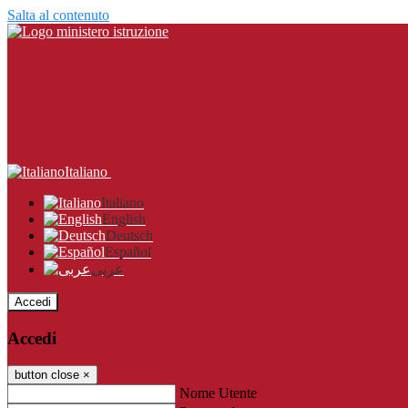
Salta al contenuto
Italiano
Italiano
English
Deutsch
Español
عربى
Accedi
Accedi
button close
×
Nome Utente