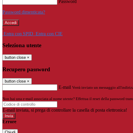
Password
Password dimenticata?
-
Entra con SPID
Entra con CIE
Seleziona utente
button close
×
Recupero password
button close
×
E-mail
Verrà inviato un messaggio all'indirizz
Non hai una e-mail associata al nome utente? Effettua il reset della password tram
E-mail inviata, si prega di controllare la casella di posta elettronica!
Errore
Chiudi