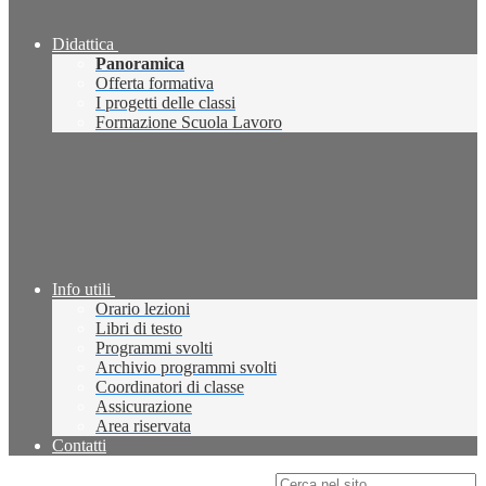
Didattica
Panoramica
Offerta formativa
I progetti delle classi
Formazione Scuola Lavoro
Info utili
Orario lezioni
Libri di testo
Programmi svolti
Archivio programmi svolti
Coordinatori di classe
Assicurazione
Area riservata
Contatti
Campo di ricerca per le pagine del sito