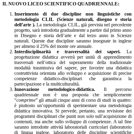
IL NUOVO LICEO SCIENTIFICO QUADRIENNALE:
Inserimento di due discipline non linguistiche con
metodologia CLIL (Scienze naturali, disegno e storia
dell’arte ).
La metodologia CLIL, già prevista nel precedente
progetto, sarà introdotta gradualmente a partire dal primo anno
in Disegno e storia dell’arte e dal terzo anno in Scienze
naturali. Queste due discipline
saranno insegnate in inglese
per almeno il 25% del monte ore annuale.
Interdisciplinarità e trasversalità dei saperi.
La
progettazione didattica avverrà per unità di apprendimento
trasversali nell’ottica del superamento della tradizionale
modalità trasmissiva del sapere, per favorire una didattica
costruttivista orientata allo sviluppo e acquisizione di precise
competenze didattico-disciplinari che garantisca la
partecipazione e la multiculturalità.
Innovazione metodologico-didattica.
Il percorso
quadriennale non è una proposta che semplicemente
“
comprime
” gli attuali cinque anni di corso di studi in quattro:
è piuttosto un’opportunità di sperimentare una metodologia
didattica innovativa. Si prevede, pertanto, una revisione dei
programmi disciplinari che punti non solo sull’acquisizione di
contenuti, ma anche sullo sviluppo di competenze. A tal fine
saranno introdotte attività laboratoriali curricolari (laboratorio
di lingua inglese, laboratorio delle discipline scientifiche