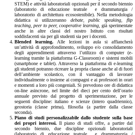
STEM) e attività laboratoriali opzionali per il secondo biennio
(laboratorio di educazione teatrale e drammaturgia /
laboratorio di architettura ecosostenibile). Nella metodologia
didattica si utilizzeranno
debate, public speaking, flip
teaching, peer to peer, cooperative learning,
già sperimentate
anche in altre classi del nostro Istituto con risultati
soddisfacenti sia per gli studenti sia per i docenti.
Blended learning.
Alle lezioni in aula si affiancherà
un’attività di approfondimento, sviluppo e/o consolidamento
degli apprendimenti attraverso l’utilizzo di computer (e-
learning tramite la piattaforma G-Classroom) e sistemi mobili
(smartphone e tablet). Attraverso la piattaforma di e-learning
gli studenti potranno ricreare la propria classe anche al di fuori
dell’ambiente scolastico, con il vantaggio di lavorare
individualmente o insieme ai compagni e ai professori in orari
e momenti a loro più congeniali. Si prevedono ore di didattica
on-line asincrone, nel limite del dieci per cento dell’orario
annuale previsto dal progetto di sperimentazione, per le
seguenti discipline: italiano e scienze (intero quadriennio),
geostoria (classe prima), filosofia (a partire dalla classe
seconda).
Piano di studi personalizzabile dallo studente sulla base
dei propri interessi.
Il piano di studi offre, a partire dal
secondo biennio, due discipline opzionali laboratoriali
(laboratorio di educazione teatrale e drammaturgia /