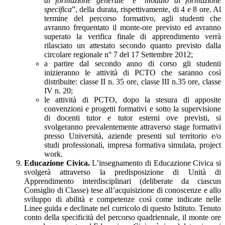
di formazione generale
” e “
modulo di formazione
specifica
”, della durata, rispettivamente, di 4 e 8 ore. Al
termine del percorso formativo, agli studenti che
avranno frequentato il monte-ore previsto ed avranno
superato la verifica finale di apprendimento verrà
rilasciato un attestato secondo quanto previsto dalla
circolare regionale n° 7 del 17 Settembre 2012;
a partire dal secondo anno di corso gli studenti
inizieranno le attività di PCTO che saranno così
distribuite: classe II n. 35 ore, classe III n.35 ore, classe
IV n. 20;
le attività di PCTO, dopo la stesura di apposite
convenzioni e progetti formativi e sotto la supervisione
di docenti tutor e tutor esterni ove previsti, si
svolgeranno prevalentemente attraverso stage formativi
presso Università, aziende presenti sul territorio e/o
studi professionali, impresa formativa simulata, project
work.
Educazione Civica.
L’insegnamento di Educazione Civica si
svolgerà attraverso la predisposizione di Unità di
Apprendimento interdisciplinari (deliberate da ciascun
Consiglio di Classe) tese all’acquisizione di conoscenze e allo
sviluppo di abilità e competenze così come indicate nelle
Linee guida e declinate nel curricolo di questo Istituto. Tenuto
conto della specificità del percorso quadriennale, il monte ore