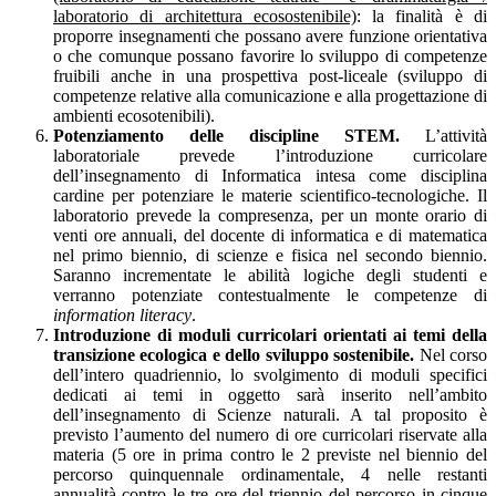
laboratorio di architettura ecosostenibile)
: la finalità è di
proporre insegnamenti che possano avere funzione orientativa
o che comunque possano favorire lo sviluppo di competenze
fruibili anche in una prospettiva post-liceale (sviluppo di
competenze relative alla comunicazione e alla progettazione di
ambienti ecosotenibili).
Potenziamento delle discipline STEM.
L’attività
laboratoriale prevede l’introduzione curricolare
dell’insegnamento di Informatica intesa come disciplina
cardine per potenziare le materie scientifico-tecnologiche. Il
laboratorio prevede la compresenza, per un monte orario di
venti ore annuali, del docente di informatica e di matematica
nel primo biennio, di scienze e fisica nel secondo biennio.
Saranno incrementate le abilità logiche degli studenti e
verranno potenziate contestualmente le competenze di
information literacy
.
Introduzione di moduli curricolari orientati ai temi della
transizione ecologica e dello sviluppo sostenibile.
Nel corso
dell’intero quadriennio, lo svolgimento di moduli specifici
dedicati ai temi in oggetto sarà inserito nell’ambito
dell’insegnamento di Scienze naturali. A tal proposito è
previsto l’aumento del numero di ore curricolari riservate alla
materia (5 ore in prima contro le 2 previste nel biennio del
percorso quinquennale ordinamentale, 4 nelle restanti
annualità contro le tre ore del triennio del percorso in cinque