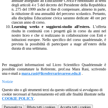
annuale assegnato ad Educazione Civica è rimodulato ai sensi
degli articoli 4 e 5 del decreto del Presidente della Repubblica
n. 275 del 1999 anche al fine di compensare, almeno in parte,
la riduzione di una annualità del percorso scolastico. Pertanto,
alla disciplina Educazione civica saranno dedicate 40 ore per
ciascun anno di corso.
Learning weeks e soggiorni-studio all’estero.
L’offerta
risulta in continuità con i progetti già in corso da anni nel
nostro liceo e che si realizzano in collaborazione con Enti e
istituzioni europee. Nello specifico del corso quadriennale, è
prevista la possibilità di partecipare a stage all’estero della
durata di una settimana.
Per maggiori informazioni sul Liceo Scientifico Quadriennale è
possibile contattatare la Referente, prof.ssa Mara Rasi, scrivendo
una e-mail a
mara.rasi@liceoferrarisvarese.edu.it
.
Notizie
Questo sito o gli strumenti terzi da questo utilizzati si avvalgono di
cookie necessari al funzionamento ed utili alle finalità illustrate nella
COOKIE POLICY
.
Personalizza
Rifiuta tutti
i cookies
Accetta tutti
i cookies