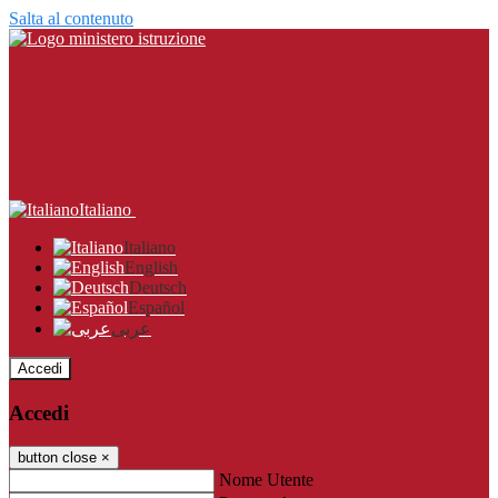
Salta al contenuto
Italiano
Italiano
English
Deutsch
Español
عربى
Accedi
Accedi
button close
×
Nome Utente