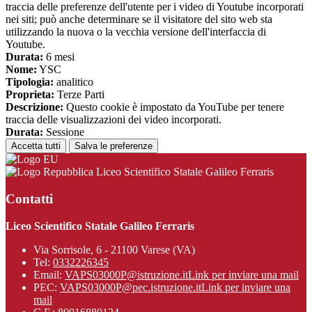
traccia delle preferenze dell'utente per i video di Youtube incorporati
nei siti; può anche determinare se il visitatore del sito web sta
utilizzando la nuova o la vecchia versione dell'interfaccia di
Youtube.
Durata:
6 mesi
Nome:
YSC
Tipologia:
analitico
Proprieta:
Terze Parti
Descrizione:
Questo cookie è impostato da YouTube per tenere
traccia delle visualizzazioni dei video incorporati.
Durata:
Sessione
Accetta tutti
Salva le preferenze
Liceo Scientifico Statale Galileo Ferraris
Contatti
Liceo Scientifico Statale Galileo Ferraris
Via Sorrisole, 6 - 21100 Varese (VA)
Tel:
0332226345
Email:
VAPS03000P@istruzione.it
Link per inviare una mail
PEC:
VAPS03000P@pec.istruzione.it
Link per inviare una
mail