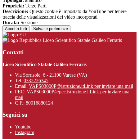
Tipologia:
analitico
Proprieta:
Terze Parti
Descrizione:
Questo cookie è impostato da YouTube per tenere
traccia delle visualizzazioni dei video incorporati.
Durata:
Sessione
Accetta tutti
Salva le preferenze
Liceo Scientifico Statale Galileo Ferraris
Contatti
Liceo Scientifico Statale Galileo Ferraris
Via Sorrisole, 6 - 21100 Varese (VA)
Tel:
0332226345
Email:
VAPS03000P@istruzione.it
Link per inviare una mail
PEC:
VAPS03000P@pec.istruzione.it
Link per inviare una
mail
C.F.: 80016880124
Seguici su
Youtube
Instagram