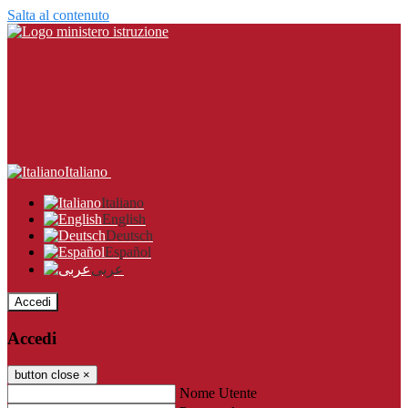
Salta al contenuto
Italiano
Italiano
English
Deutsch
Español
عربى
Accedi
Accedi
button close
×
Nome Utente