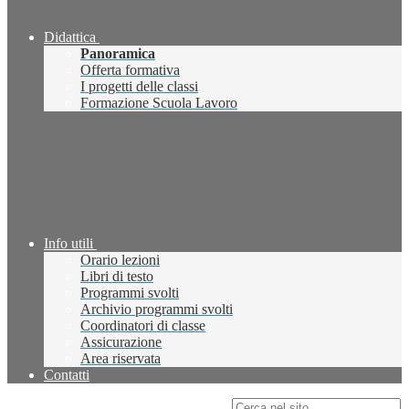
Didattica
Panoramica
Offerta formativa
I progetti delle classi
Formazione Scuola Lavoro
Info utili
Orario lezioni
Libri di testo
Programmi svolti
Archivio programmi svolti
Coordinatori di classe
Assicurazione
Area riservata
Contatti
Campo di ricerca per le pagine del sito