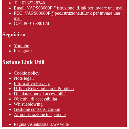
Tel:
0332226345
Email:
VAPS03000P@istruzione.it
Link per inviare una mail
PEC:
VAPS03000P@pec.istruzione.it
Link per inviare una
mail
C.F.: 80016880124
Seguici su
Youtube
Instagram
Sezione Link Utili
Cookie policy
Note legali
Informativa Privacy
Ufficio Relazioni con il Pubblico
Dichiarazione di accessibilità
Obiettivi di accessibilità
Whistleblowing
Gestione consensi cookie
Amministrazione trasparente
Pagina visualizzata
3729
volte