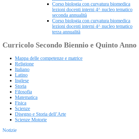
Corso biologia con curvatura biomedica
lezioni docenti interni 4^ nucleo tematico
seconda annualità
Corso biologia con curvatura biomedica
lezioni docenti interni 4^ nucleo tematico
terza annualità
Curricolo Secondo Biennio e Quinto Anno
Mappa delle competenze e matrice
Religione
Italiano
Latino
Inglese
Storia
Filosofia
Matematica
Fisica
Scienze
Disegno e Storia dell’Arte
Scienze Motorie
Notizie