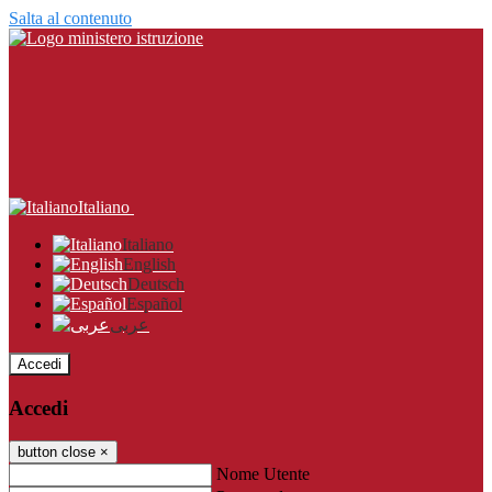
Salta al contenuto
Italiano
Italiano
English
Deutsch
Español
عربى
Accedi
Accedi
button close
×
Nome Utente