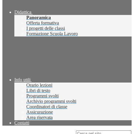
Didattica
Panoramica
Offerta formativa
I progetti delle classi
Formazione Scuola Lavoro
Info utili
Orario lezioni
Libri di testo
Programmi svolti
Archivio programmi svolti
Coordinatori di classe
Assicurazione
Area riservata
Contatti
Campo di ricerca per le pagine del sito