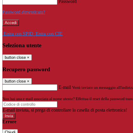
Password
Password dimenticata?
-
Entra con SPID
Entra con CIE
Seleziona utente
button close
×
Recupero password
button close
×
E-mail
Verrà inviato un messaggio all'indirizz
Non hai una e-mail associata al nome utente? Effettua il reset della password tram
E-mail inviata, si prega di controllare la casella di posta elettronica!
Errore
Chiudi