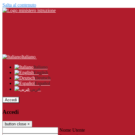
Salta al contenuto
Italiano
Italiano
English
Deutsch
Español
عربى
Accedi
Accedi
button close
×
Nome Utente