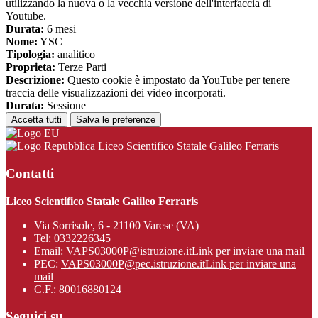
utilizzando la nuova o la vecchia versione dell'interfaccia di
Youtube.
Durata:
6 mesi
Nome:
YSC
Tipologia:
analitico
Proprieta:
Terze Parti
Descrizione:
Questo cookie è impostato da YouTube per tenere
traccia delle visualizzazioni dei video incorporati.
Durata:
Sessione
Accetta tutti
Salva le preferenze
Liceo Scientifico Statale Galileo Ferraris
Contatti
Liceo Scientifico Statale Galileo Ferraris
Via Sorrisole, 6 - 21100 Varese (VA)
Tel:
0332226345
Email:
VAPS03000P@istruzione.it
Link per inviare una mail
PEC:
VAPS03000P@pec.istruzione.it
Link per inviare una
mail
C.F.: 80016880124
Seguici su