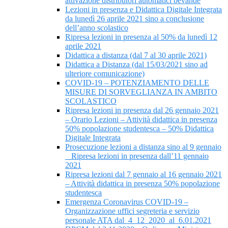
attivazione distributori automatici bevande
Lezioni in presenza e Didattica Digitale Integrata
da lunedì 26 aprile 2021 sino a conclusione
dell’anno scolastico
Ripresa lezioni in presenza al 50% da lunedì 12
aprile 2021
Didattica a distanza (dal 7 al 30 aprile 2021)
Didattica a Distanza (dal 15/03/2021 sino ad
ulteriore comunicazione)
COVID-19 – POTENZIAMENTO DELLE
MISURE DI SORVEGLIANZA IN AMBITO
SCOLASTICO
Ripresa lezioni in presenza dal 26 gennaio 2021
– Orario Lezioni – Attività didattica in presenza
50% popolazione studentesca – 50% Didattica
Digitale Integrata
Prosecuzione lezioni a distanza sino al 9 gennaio
_ Ripresa lezioni in presenza dall’11 gennaio
2021
Ripresa lezioni dal 7 gennaio al 16 gennaio 2021
– Attività didattica in presenza 50% popolazione
studentesca
Emergenza Coronavirus COVID-19 –
Organizzazione uffici segreteria e servizio
personale ATA dal_4_12_2020_al_6.01.2021