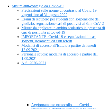
Misure anti-contagio da Covid-19
Precisazioni sulle norme di contrasto al Covid-19
vigenti sino al 31 agosto 2022
Esami di recupero per studenti con sospensione del
giudizio: segnalazione casi di positività al Sars-CoV-2
Misure da applicare in ambito scolastico in presenza di
casi di positività al Covid-19
IMPORTANTE: Covid-19 e segnalazioni di casi
sospetti, isolamenti ed esiti referti
Modalità di accesso all'Istituto a partire da lunedì
13.09.2021
Personale scuola: modalità di accesso a partire dal
1.09.2021
A.S. 2020-2021
Aggiornamento protocollo anti Covid –