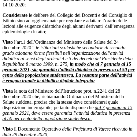
14.10.2020;
Considerate
le delibere del Collegio dei Docenti e del Consiglio di
Istituto sino ad oggi emanate per regolare e adattare l’orario delle
lezioni alle esigenze didattiche degli alunni derivanti dall’emergenza
epidemiologica in atto;
Visto
l’art.1 dell’Ordinanza del Ministero della Salute del 24
dicembre 2020 “
le istituzioni scolastiche secondarie di secondo
grado adottano forme flessibili nell’organizzazione dell’attività
didattica ai sensi degli articoli 4 e 5 del decreto del Presidente della
Repubblica 8 marzo 1999, n. 275,
in modo che al 7 gennaio al 15
gennaio 2021, sia garantita l’attività didattica in presenza al 50 per
cento della popolazione studentesca. La restante parte dell’attività
è erogata tramite la didattica digitale integrata;
Vista
la nota del Ministero dell’Istruzione prot. n.2241 del 28
dicembre 2020 che, richiamando Ordinanza del Ministero della
Salute suddetta, precisa che la stessa deve considerarsi quale
disposizione inderogabile, pertanto dispone che
dal 7 gennaio al 15
gennaio 2021, deve essere garantita l’attività didattica in presenza
al 50 per cento della popolazione studentesca.
Visto
il Documento Operativo
della Prefettura di Varese ricevuto in
data 29 dicembre 2020;