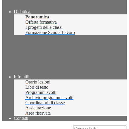
Didattica
Panoramica
Offerta formativa
I progetti delle classi
Formazione Scuola Lavoro
Info utili
Orario lezioni
Libri di testo
Programmi svolti
Archivio programmi svolti
Coordinatori di classe
Assicurazione
Area riservata
Contatti
Campo di ricerca per le pagine del sito