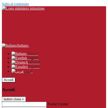
Salta al contenuto
Italiano
Italiano
English
Deutsch
Español
عربى
Accedi
Accedi
button close
×
Nome Utente