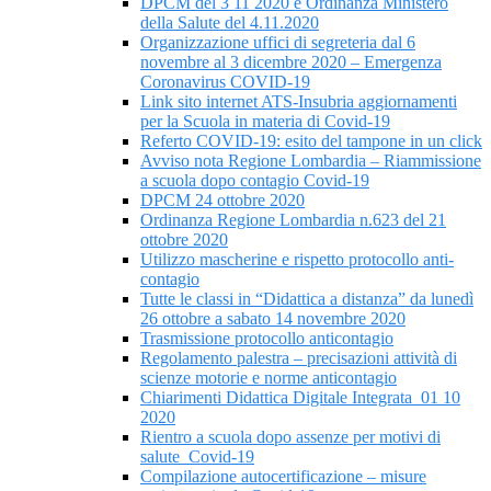
DPCM del 3 11 2020 e Ordinanza Ministero
della Salute del 4.11.2020
Organizzazione uffici di segreteria dal 6
novembre al 3 dicembre 2020 – Emergenza
Coronavirus COVID-19
Link sito internet ATS-Insubria aggiornamenti
per la Scuola in materia di Covid-19
Referto COVID-19: esito del tampone in un click
Avviso nota Regione Lombardia – Riammissione
a scuola dopo contagio Covid-19
DPCM 24 ottobre 2020
Ordinanza Regione Lombardia n.623 del 21
ottobre 2020
Utilizzo mascherine e rispetto protocollo anti-
contagio
Tutte le classi in “Didattica a distanza” da lunedì
26 ottobre a sabato 14 novembre 2020
Trasmissione protocollo anticontagio
Regolamento palestra – precisazioni attività di
scienze motorie e norme anticontagio
Chiarimenti Didattica Digitale Integrata_01 10
2020
Rientro a scuola dopo assenze per motivi di
salute_Covid-19
Compilazione autocertificazione – misure