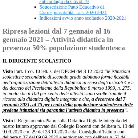
anticontagio da Covid-19
Sottoscrizione Patto Educativo di
Corresponsabilità – a.s. 2020 2021
Indicazioni avvio anno scolastico 2020-2021
Ripresa lezioni dal 7 gennaio al 16
gennaio 2021 – Attività didattica in
presenza 50% popolazione studentesca
IL DIRIGENTE SCOLASTICO
Visto
l’art. 1 co. 10 lett. s del DPCM del 3 12 2020
“
le istituzioni
scolastiche secondarie di secondo grado adottano forme flessibili
nell’organizzazione dell’attività didattica ai sensi degli articoli 4 e 5
del decreto del Presidente della Repubblica 8 marzo 1999, n. 275,
in modo che il 100 per cento delle attività siano svolte tramite il
ricorso alla didattica digitale integrata e che,
a decorrere dal 7
gennaio 2021, al 75 per cento della popolazione studentesca delle
predette istituzioni sia garantita l’attività didattica in presenza
”.
Visto
il Regolamento-Piano sulla Didattica Digitale Integrata del
nostro Istituto approvato dal Collegio Docenti con delibera n. 13 del
9.09.2020 e n. 29 del 28.10.2020 e dal Consiglio d’Istituto con
delibera n.37 del 09.09.2020 e aggiornato con delibera n. 53 del