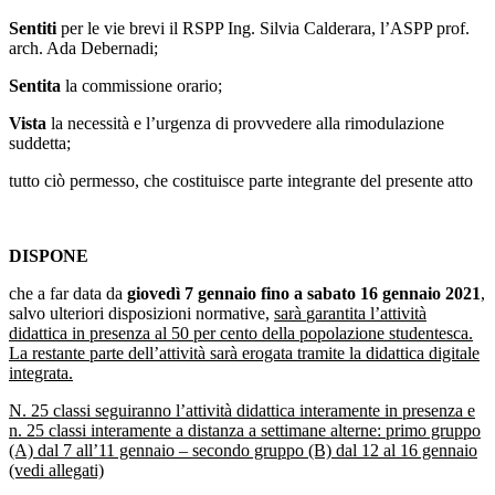
Sentiti
per le vie brevi il RSPP Ing. Silvia Calderara, l’ASPP prof.
arch. Ada Debernadi;
Sentita
la commissione orario;
Vista
la necessità e l’urgenza di provvedere alla rimodulazione
suddetta;
tutto ciò permesso, che costituisce parte integrante del presente atto
DISPONE
che a far data da
giovedì 7 gennaio fino a sabato 16 gennaio 2021
,
salvo ulteriori disposizioni normative,
sarà
garantita l’attività
didattica in presenza al 50 per cento della popolazione studentesca.
La restante parte dell’attività sarà erogata tramite la didattica digitale
integrata.
N. 25 classi seguiranno l’attività didattica interamente in presenza e
n. 25 classi interamente a distanza a settimane alterne: primo gruppo
(A) dal 7 all’11 gennaio – secondo gruppo (B) dal 12 al 16 gennaio
(vedi allegati)