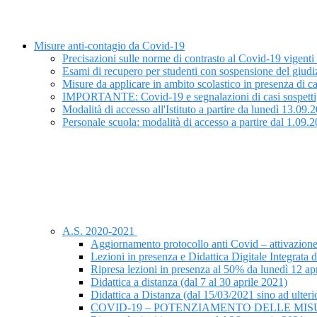
Misure anti-contagio da Covid-19
Precisazioni sulle norme di contrasto al Covid-19 vigenti
Esami di recupero per studenti con sospensione del giudiz
Misure da applicare in ambito scolastico in presenza di ca
IMPORTANTE: Covid-19 e segnalazioni di casi sospetti, is
Modalità di accesso all'Istituto a partire da lunedì 13.09.
Personale scuola: modalità di accesso a partire dal 1.09.
A.S. 2020-2021
Aggiornamento protocollo anti Covid – attivazione
Lezioni in presenza e Didattica Digitale Integrata 
Ripresa lezioni in presenza al 50% da lunedì 12 ap
Didattica a distanza (dal 7 al 30 aprile 2021)
Didattica a Distanza (dal 15/03/2021 sino ad ulter
COVID-19 – POTENZIAMENTO DELLE MIS