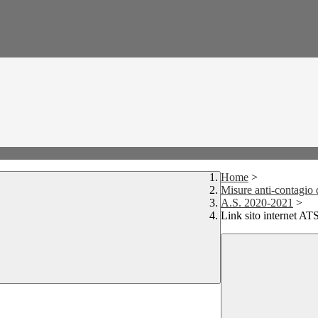
Home
>
Misure anti-contagio
A.S. 2020-2021
>
Link sito internet AT