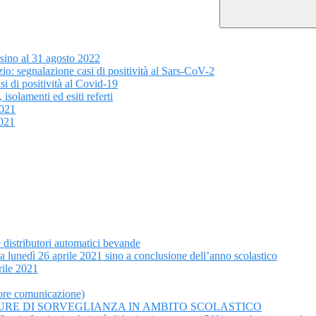
 sino al 31 agosto 2022
io: segnalazione casi di positività al Sars-CoV-2
si di positività al Covid-19
olamenti ed esiti referti
2021
2021
 distributori automatici bevande
da lunedì 26 aprile 2021 sino a conclusione dell’anno scolastico
rile 2021
iore comunicazione)
URE DI SORVEGLIANZA IN AMBITO SCOLASTICO