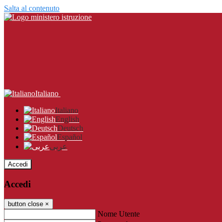
Salta al contenuto
Italiano
Italiano
English
Deutsch
Español
عربى
Accedi
Accedi
button close
×
Nome Utente