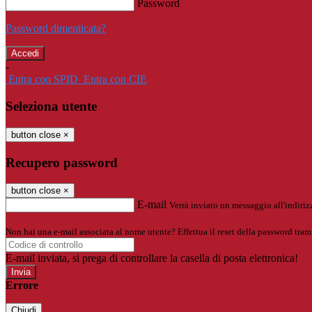
Password
Password dimenticata?
-
Entra con SPID
Entra con CIE
Seleziona utente
button close
×
Recupero password
button close
×
E-mail
Verrà inviato un messaggio all'indirizz
Non hai una e-mail associata al nome utente? Effettua il reset della password tram
E-mail inviata, si prega di controllare la casella di posta elettronica!
Errore
Chiudi