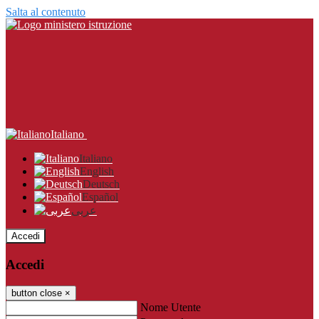
Salta al contenuto
Italiano
Italiano
English
Deutsch
Español
عربى
Accedi
Accedi
button close
×
Nome Utente