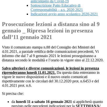
anticontagio da Covid-19
Sottoscrizione Patto Educativo di
Corresponsabilità – a.s. 2020 2021
Indicazioni avvio anno scolastico 2020-2021
Prosecuzione lezioni a distanza sino al 9
gennaio _ Ripresa lezioni in presenza
dall’11 gennaio 2021
Visto il comunicato stampa n.88 del Consiglio dei Ministri del
4.01.2021, a parziale rettifica delle comunicazioni precedenti, Vi
informo che dal 7 al 9 gennaio 2021 le lezioni proseguiranno a
distanza secondo le modalità e l’orario in vigore sino al 22.12.2020.
Salvo ulteriori e diverse comunicazioni, le lezioni in presenza
riprenderanno lunedì 11.01.2021.
Da questa data entreranno in
vigore le nuove disposizioni e il nuovo orario comunicati
rispettivamente con le circolari del 30.12.2020 prot. n.6453 e del
4.01.2021 prot. n.6.
Si precisa che:
da
lunedì 11 a sabato 16 gennaio 2021
si applicherà quanto
previsto nelle precedenti indicazioni per la
SETTIMANA/