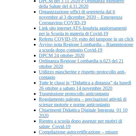
DPCM del 3 11 2020 e Ordinanza Ministero
della Salute del 4.11.2020
Organizzazione uffici di segreteria dal 6
novembre al 3 dicembre 2020 – Emergenza
Coronavirus COVID-19
Link sito internet ATS-Insubria aggiornamenti
per la Scuola in materia di Covid-19
Referto COVID-19: esito del tampone in un click
Avviso nota Regione Lombardia – Riammissione
a scuola dopo contagio Covid-19
DPCM 24 ottobre 2020
Ordinanza Regione Lombardia n.623 del 21
ottobre 2020
Utilizzo mascherine e rispetto protocollo anti-
contagio
Tutte le classi in “Didattica a distanza” da lunedì
26 ottobre a sabato 14 novembre 2020
Trasmissione protocollo anticontagio
Regolamento palestra – precisazioni attività di
scienze motorie e norme anticontagio
Chiarimenti Didattica Digitale Integrata_01 10
2020
Rientro a scuola dopo assenze per motivi di
salute_Covid-19
Compilazione autocertificazione – misure