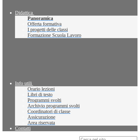
Didattica
Panoramica
Offerta formativa
I progetti delle classi
Formazione Scuola Lavoro
Info utili
Orario lezioni
Libri di testo
Programmi svolti
Archivio programmi svolti
Coordinatori di classe
Assicurazione
Area riservata
Contatti
Campo di ricerca per le pagine del sito