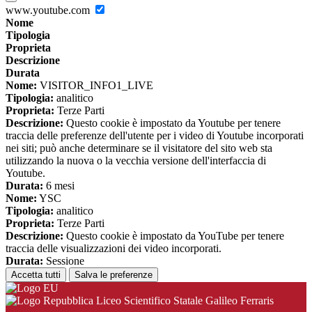
www.youtube.com
Nome
Tipologia
Proprieta
Descrizione
Durata
Nome:
VISITOR_INFO1_LIVE
Tipologia:
analitico
Proprieta:
Terze Parti
Descrizione:
Questo cookie è impostato da Youtube per tenere
traccia delle preferenze dell'utente per i video di Youtube incorporati
nei siti; può anche determinare se il visitatore del sito web sta
utilizzando la nuova o la vecchia versione dell'interfaccia di
Youtube.
Durata:
6 mesi
Nome:
YSC
Tipologia:
analitico
Proprieta:
Terze Parti
Descrizione:
Questo cookie è impostato da YouTube per tenere
traccia delle visualizzazioni dei video incorporati.
Durata:
Sessione
Accetta tutti
Salva le preferenze
Liceo Scientifico Statale Galileo Ferraris