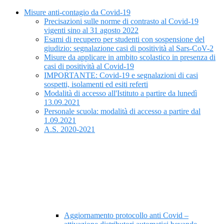
Misure anti-contagio da Covid-19
Precisazioni sulle norme di contrasto al Covid-19
vigenti sino al 31 agosto 2022
Esami di recupero per studenti con sospensione del
giudizio: segnalazione casi di positività al Sars-CoV-2
Misure da applicare in ambito scolastico in presenza di
casi di positività al Covid-19
IMPORTANTE: Covid-19 e segnalazioni di casi
sospetti, isolamenti ed esiti referti
Modalità di accesso all'Istituto a partire da lunedì
13.09.2021
Personale scuola: modalità di accesso a partire dal
1.09.2021
A.S. 2020-2021
Aggiornamento protocollo anti Covid –