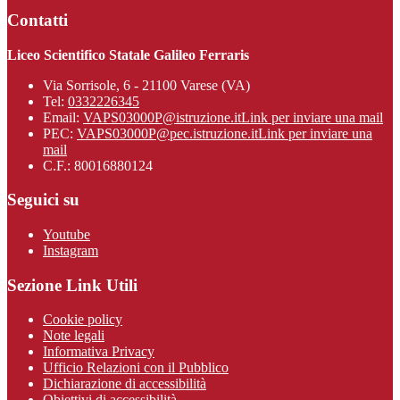
Contatti
Liceo Scientifico Statale Galileo Ferraris
Via Sorrisole, 6 - 21100 Varese (VA)
Tel:
0332226345
Email:
VAPS03000P@istruzione.it
Link per inviare una mail
PEC:
VAPS03000P@pec.istruzione.it
Link per inviare una
mail
C.F.: 80016880124
Seguici su
Youtube
Instagram
Sezione Link Utili
Cookie policy
Note legali
Informativa Privacy
Ufficio Relazioni con il Pubblico
Dichiarazione di accessibilità
Obiettivi di accessibilità