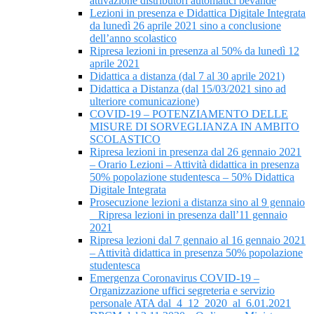
attivazione distributori automatici bevande
Lezioni in presenza e Didattica Digitale Integrata
da lunedì 26 aprile 2021 sino a conclusione
dell’anno scolastico
Ripresa lezioni in presenza al 50% da lunedì 12
aprile 2021
Didattica a distanza (dal 7 al 30 aprile 2021)
Didattica a Distanza (dal 15/03/2021 sino ad
ulteriore comunicazione)
COVID-19 – POTENZIAMENTO DELLE
MISURE DI SORVEGLIANZA IN AMBITO
SCOLASTICO
Ripresa lezioni in presenza dal 26 gennaio 2021
– Orario Lezioni – Attività didattica in presenza
50% popolazione studentesca – 50% Didattica
Digitale Integrata
Prosecuzione lezioni a distanza sino al 9 gennaio
_ Ripresa lezioni in presenza dall’11 gennaio
2021
Ripresa lezioni dal 7 gennaio al 16 gennaio 2021
– Attività didattica in presenza 50% popolazione
studentesca
Emergenza Coronavirus COVID-19 –
Organizzazione uffici segreteria e servizio
personale ATA dal_4_12_2020_al_6.01.2021