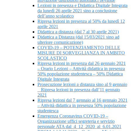
attivazione distributori automatici bevande
Lezioni in presenza e Didattica Digitale Integrata
da lunedì 26 aprile 2021 sino a conclusione
dell’anno scolastico
Ripresa lezioni in presenza al 50% da lunedì 12
aprile 2021
Didattica a distanza (dal 7 al 30 aprile 2021)
Didattica a Distanza (dal 15/03/2021 sino ad
ulteriore comunicazione)
COVID-19 – POTENZIAMENTO DELLE
MISURE DI SORVEGLIANZA IN AMBITO
SCOLASTICO
Ripresa lezioni in presenza dal 26 gennaio 2021
– Orario Lezioni – Attività didattica in presenza
50% popolazione studentesca – 50% Didattica
Digitale Integrata
Prosecuzione lezioni a distanza sino al 9 gennaio
_ Ripresa lezioni in presenza dall’11 gennaio
2021
Ripresa lezioni dal 7 gennaio al 16 gennaio 2021
– Attività didattica in presenza 50% popolazione
studentesca
Emergenza Coronavirus COVID-19 –
Organizzazione uffici segreteria e servizio
personale ATA dal_4_12_2020_al_6.01.2021