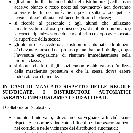
gli alunni in fila in prossimità del distributore, (vedi nastro
adesivo bianco e rosso posto sul pavimento) non dovranno
superare le di 5-6 unità. Se i posti risultano occupati, la
persona dovrà allontanarsi facendo ritorno in classe;
si ricorda al personale e agli alunni che utilizzano
un’attrezzatura ad uso promiscuo (es. distributori automatici)
la corretta igienizzazione delle mani prima e dopo aver toccato
la superficie della stessa;
gli alunni che accedono ai distributori automatici di alimenti
e/o bevande presenti nel proprio piano, hanno l’obbligo, dopo
l’avvenuta erogazione, di rientrare immediatamente nella
propria classe;
si ricorda che in tutti gli spazi comuni è obbligatorio l’utilizzo
della mascherina protettiva e che la stessa dovrà essere
indossata correttamente.
IN CASO DI MANCATO RISPETTO DELLE REGOLE
SUINDICATE, I DISTRIBUTORI AUTOMATICI
SARANNO IMMEDIATAMENTE DISATTIVATI.
I Collaboratori Scolastici:
durante l’intervallo, dovranno sorvegliare affinché siano
rispettate le norme suindicate al fine di evitare assembramenti
nei corridoi e nelle vicinanze dei distributori automatici;