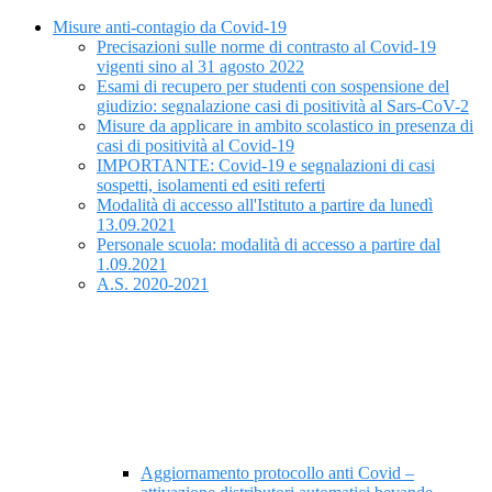
Misure anti-contagio da Covid-19
Precisazioni sulle norme di contrasto al Covid-19
vigenti sino al 31 agosto 2022
Esami di recupero per studenti con sospensione del
giudizio: segnalazione casi di positività al Sars-CoV-2
Misure da applicare in ambito scolastico in presenza di
casi di positività al Covid-19
IMPORTANTE: Covid-19 e segnalazioni di casi
sospetti, isolamenti ed esiti referti
Modalità di accesso all'Istituto a partire da lunedì
13.09.2021
Personale scuola: modalità di accesso a partire dal
1.09.2021
A.S. 2020-2021
Aggiornamento protocollo anti Covid –