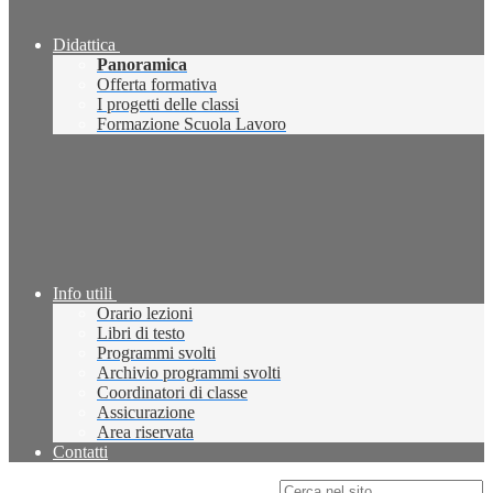
Didattica
Panoramica
Offerta formativa
I progetti delle classi
Formazione Scuola Lavoro
Info utili
Orario lezioni
Libri di testo
Programmi svolti
Archivio programmi svolti
Coordinatori di classe
Assicurazione
Area riservata
Contatti
Campo di ricerca per le pagine del sito