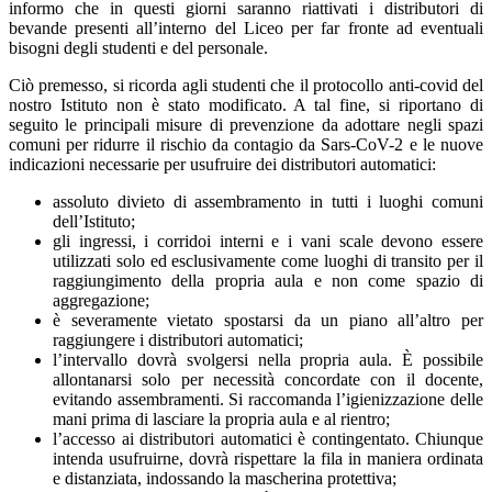
informo che in questi giorni saranno riattivati i distributori di
bevande presenti all’interno del Liceo per far fronte ad eventuali
bisogni degli studenti e del personale.
Ciò premesso, si ricorda agli studenti che il protocollo anti-covid del
nostro Istituto non è stato modificato. A tal fine, si riportano di
seguito le principali misure di prevenzione da adottare negli spazi
comuni per ridurre il rischio da contagio da Sars-CoV-2 e le nuove
indicazioni necessarie per usufruire dei distributori automatici:
assoluto divieto di assembramento in tutti i luoghi comuni
dell’Istituto;
gli ingressi, i corridoi interni e i vani scale devono essere
utilizzati solo ed esclusivamente come luoghi di transito per il
raggiungimento della propria aula e non come spazio di
aggregazione;
è severamente vietato spostarsi da un piano all’altro per
raggiungere i distributori automatici;
l’intervallo dovrà svolgersi nella propria aula. È possibile
allontanarsi solo per necessità concordate con il docente,
evitando assembramenti. Si raccomanda l’igienizzazione delle
mani prima di lasciare la propria aula e al rientro;
l’accesso ai distributori automatici è contingentato. Chiunque
intenda usufruirne, dovrà rispettare la fila in maniera ordinata
e distanziata, indossando la mascherina protettiva;