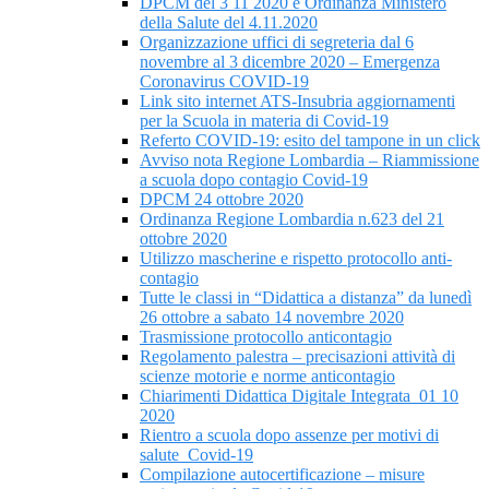
DPCM del 3 11 2020 e Ordinanza Ministero
della Salute del 4.11.2020
Organizzazione uffici di segreteria dal 6
novembre al 3 dicembre 2020 – Emergenza
Coronavirus COVID-19
Link sito internet ATS-Insubria aggiornamenti
per la Scuola in materia di Covid-19
Referto COVID-19: esito del tampone in un click
Avviso nota Regione Lombardia – Riammissione
a scuola dopo contagio Covid-19
DPCM 24 ottobre 2020
Ordinanza Regione Lombardia n.623 del 21
ottobre 2020
Utilizzo mascherine e rispetto protocollo anti-
contagio
Tutte le classi in “Didattica a distanza” da lunedì
26 ottobre a sabato 14 novembre 2020
Trasmissione protocollo anticontagio
Regolamento palestra – precisazioni attività di
scienze motorie e norme anticontagio
Chiarimenti Didattica Digitale Integrata_01 10
2020
Rientro a scuola dopo assenze per motivi di
salute_Covid-19
Compilazione autocertificazione – misure