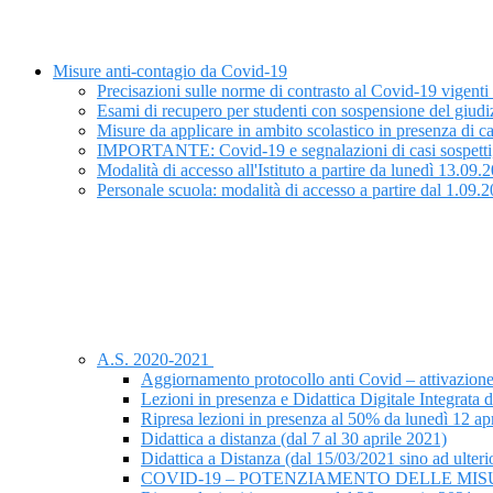
Misure anti-contagio da Covid-19
Precisazioni sulle norme di contrasto al Covid-19 vigenti
Esami di recupero per studenti con sospensione del giudiz
Misure da applicare in ambito scolastico in presenza di ca
IMPORTANTE: Covid-19 e segnalazioni di casi sospetti, is
Modalità di accesso all'Istituto a partire da lunedì 13.09.
Personale scuola: modalità di accesso a partire dal 1.09.
A.S. 2020-2021
Aggiornamento protocollo anti Covid – attivazione
Lezioni in presenza e Didattica Digitale Integrata 
Ripresa lezioni in presenza al 50% da lunedì 12 ap
Didattica a distanza (dal 7 al 30 aprile 2021)
Didattica a Distanza (dal 15/03/2021 sino ad ulter
COVID-19 – POTENZIAMENTO DELLE MIS