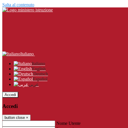
Salta al contenuto
Italiano
Italiano
English
Deutsch
Español
عربى
Accedi
Accedi
button close
×
Nome Utente