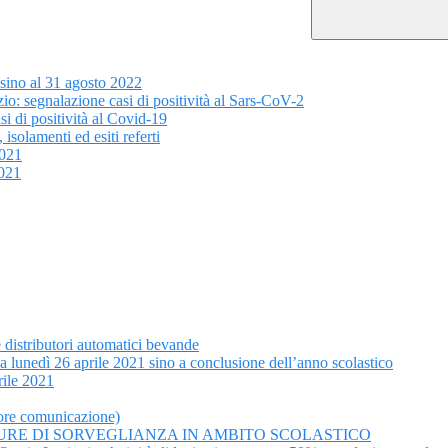
 sino al 31 agosto 2022
io: segnalazione casi di positività al Sars-CoV-2
si di positività al Covid-19
olamenti ed esiti referti
2021
2021
 distributori automatici bevande
da lunedì 26 aprile 2021 sino a conclusione dell’anno scolastico
rile 2021
iore comunicazione)
URE DI SORVEGLIANZA IN AMBITO SCOLASTICO