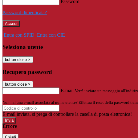
Password
Password dimenticata?
-
Entra con SPID
Entra con CIE
Seleziona utente
button close
×
Recupero password
button close
×
E-mail
Verrà inviato un messaggio all'indirizz
Non hai una e-mail associata al nome utente? Effettua il reset della password tram
E-mail inviata, si prega di controllare la casella di posta elettronica!
Errore
Chiudi