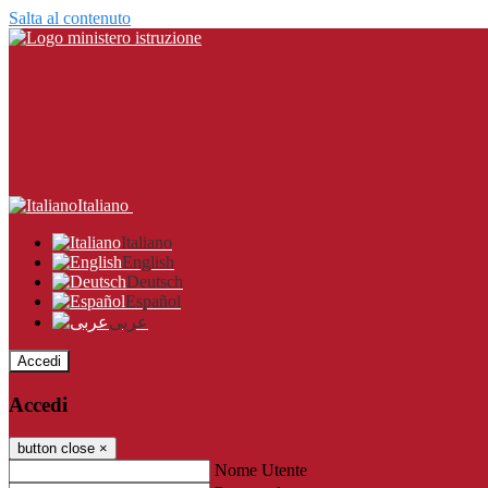
Salta al contenuto
Italiano
Italiano
English
Deutsch
Español
عربى
Accedi
Accedi
button close
×
Nome Utente