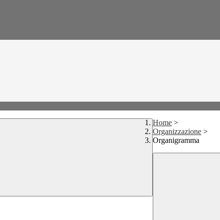
Home
>
Organizzazione
>
Organigramma