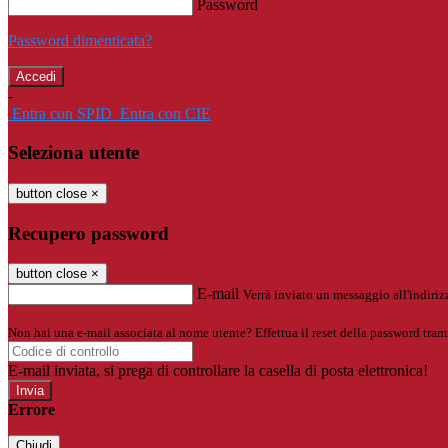
Password
Password dimenticata?
-
Entra con SPID
Entra con CIE
Seleziona utente
button close
×
Recupero password
button close
×
E-mail
Verrà inviato un messaggio all'indirizz
Non hai una e-mail associata al nome utente? Effettua il reset della password tram
E-mail inviata, si prega di controllare la casella di posta elettronica!
Errore
Chiudi