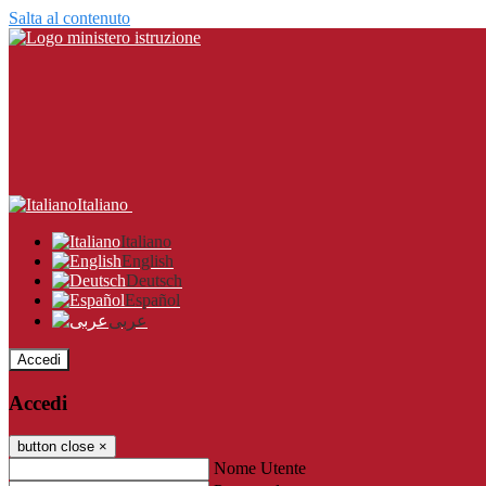
Salta al contenuto
Italiano
Italiano
English
Deutsch
Español
عربى
Accedi
Accedi
button close
×
Nome Utente