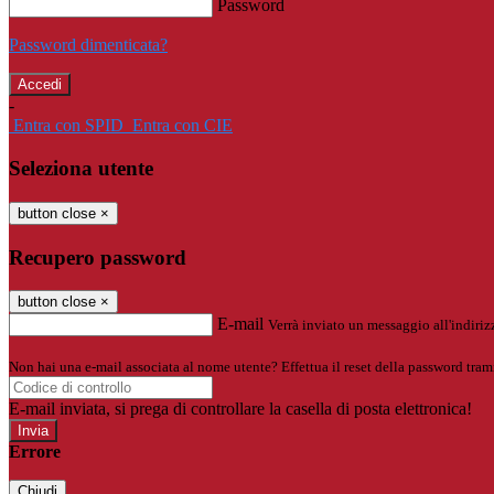
Password
Password dimenticata?
-
Entra con SPID
Entra con CIE
Seleziona utente
button close
×
Recupero password
button close
×
E-mail
Verrà inviato un messaggio all'indirizz
Non hai una e-mail associata al nome utente? Effettua il reset della password tram
E-mail inviata, si prega di controllare la casella di posta elettronica!
Errore
Chiudi