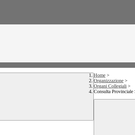
Home
>
Organizzazione
>
Organi Collegiali
>
Consulta Provinciale