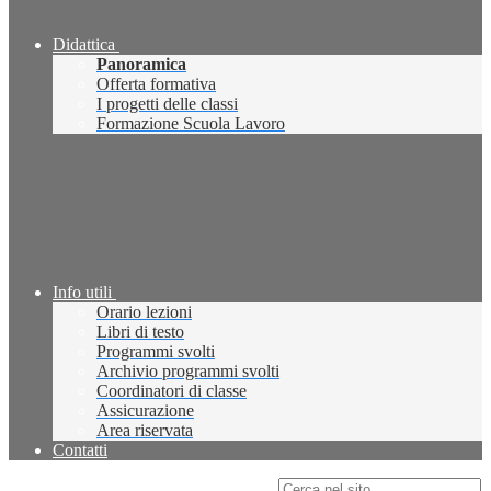
Didattica
Panoramica
Offerta formativa
I progetti delle classi
Formazione Scuola Lavoro
Info utili
Orario lezioni
Libri di testo
Programmi svolti
Archivio programmi svolti
Coordinatori di classe
Assicurazione
Area riservata
Contatti
Campo di ricerca per le pagine del sito