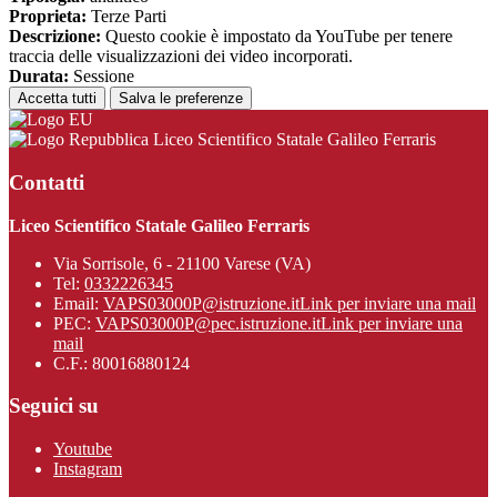
Proprieta:
Terze Parti
Descrizione:
Questo cookie è impostato da YouTube per tenere
traccia delle visualizzazioni dei video incorporati.
Durata:
Sessione
Accetta tutti
Salva le preferenze
Liceo Scientifico Statale Galileo Ferraris
Contatti
Liceo Scientifico Statale Galileo Ferraris
Via Sorrisole, 6 - 21100 Varese (VA)
Tel:
0332226345
Email:
VAPS03000P@istruzione.it
Link per inviare una mail
PEC:
VAPS03000P@pec.istruzione.it
Link per inviare una
mail
C.F.: 80016880124
Seguici su
Youtube
Instagram