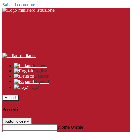
Salta al contenuto
Italiano
Italiano
English
Deutsch
Español
عربى
Accedi
Accedi
button close
×
Nome Utente