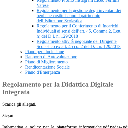
Regolamento Profilo Instagram Liceo Ferraris
Varese
Regolamento per la gestione degli inventari dei
beni che costituiscono il patrimonio
dell’Istituzione Scolastica
Regolamento per il Conferimento di Incarichi
Individuali ai sensi dell’art. 45, Comma 2, Lett.
h) del D.I. n. 129/2018
Regolamento attività negoziale del Dirigente
Scolastico ex art. 45 co. 2 del D.I. n. 129/2018
Piano per l'Inclusione
Rapporto di Autovalutazione
Piano di Miglioramento
Rendicontazione Sociale
Piano d'Emergenza
Regolamento per la Didattica Digitale
Integrata
Scarica gli allegati.
Allegati
Informativa_e_policy_per_le_piattaforme_informatiche.pdf.pades-.pd