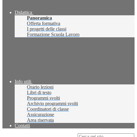
Didattica
Panoramica
Offerta formativa
I progetti delle classi
Formazione Scuola Lavoro
Info utili
Orario lezioni
Libri di testo
Programmi svolti
Archivio programmi svolti
Coordinatori di classe
Assicurazione
Area riservata
Contatti
Campo di ricerca per le pagine del sito