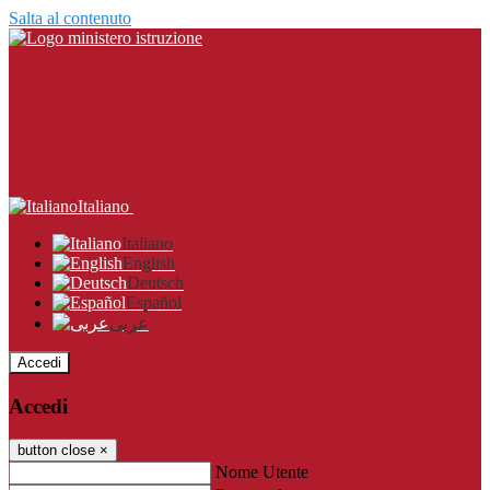
Salta al contenuto
Italiano
Italiano
English
Deutsch
Español
عربى
Accedi
Accedi
button close
×
Nome Utente