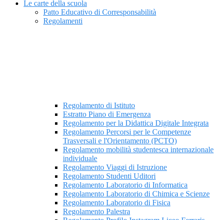
Le carte della scuola
Patto Educativo di Corresponsabilità
Regolamenti
Regolamento di Istituto
Estratto Piano di Emergenza
Regolamento per la Didattica Digitale Integrata
Regolamento Percorsi per le Competenze
Trasversali e l'Orientamento (PCTO)
Regolamento mobilità studentesca internazionale
individuale
Regolamento Viaggi di Istruzione
Regolamento Studenti Uditori
Regolamento Laboratorio di Informatica
Regolamento Laboratorio di Chimica e Scienze
Regolamento Laboratorio di Fisica
Regolamento Palestra