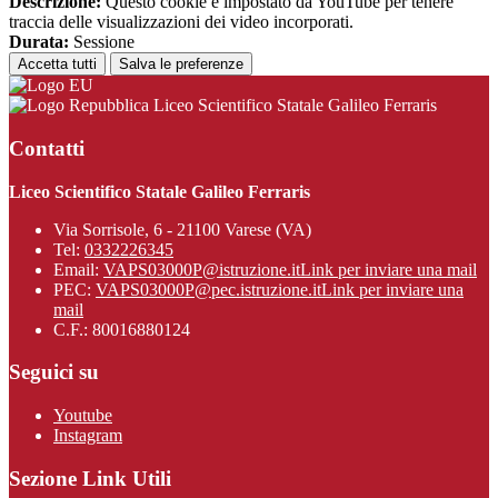
Descrizione:
Questo cookie è impostato da YouTube per tenere
traccia delle visualizzazioni dei video incorporati.
Durata:
Sessione
Accetta tutti
Salva le preferenze
Liceo Scientifico Statale Galileo Ferraris
Contatti
Liceo Scientifico Statale Galileo Ferraris
Via Sorrisole, 6 - 21100 Varese (VA)
Tel:
0332226345
Email:
VAPS03000P@istruzione.it
Link per inviare una mail
PEC:
VAPS03000P@pec.istruzione.it
Link per inviare una
mail
C.F.: 80016880124
Seguici su
Youtube
Instagram
Sezione Link Utili