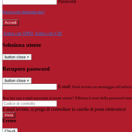
Password
Password dimenticata?
-
Entra con SPID
Entra con CIE
Seleziona utente
button close
×
Recupero password
button close
×
E-mail
Verrà inviato un messaggio all'indirizz
Non hai una e-mail associata al nome utente? Effettua il reset della password tram
E-mail inviata, si prega di controllare la casella di posta elettronica!
Errore
Chiudi