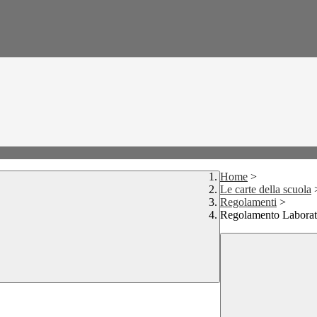
Home
>
Le carte della scuola
Regolamenti
>
Regolamento Laborato