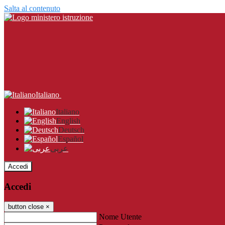
Salta al contenuto
Italiano
Italiano
English
Deutsch
Español
عربى
Accedi
Accedi
button close
×
Nome Utente