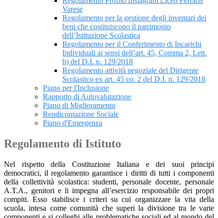
Regolamento Profilo Instagram Liceo Ferraris
Varese
Regolamento per la gestione degli inventari dei
beni che costituiscono il patrimonio
dell’Istituzione Scolastica
Regolamento per il Conferimento di Incarichi
Individuali ai sensi dell’art. 45, Comma 2, Lett.
h) del D.I. n. 129/2018
Regolamento attività negoziale del Dirigente
Scolastico ex art. 45 co. 2 del D.I. n. 129/2018
Piano per l'Inclusione
Rapporto di Autovalutazione
Piano di Miglioramento
Rendicontazione Sociale
Piano d'Emergenza
Regolamento di Istituto
Nel rispetto della Costituzione Italiana e dei suoi principi
democratici, il regolamento garantisce i diritti di tutti i componenti
della collettività scolastica: studenti, personale docente, personale
A.T.A., genitori e li impegna all’esercizio responsabile dei propri
compiti. Esso stabilisce i criteri su cui organizzare la vita della
scuola, intesa come comunità che superi la divisione tra le varie
componenti e si colleghi alle problematiche sociali ed al mondo del