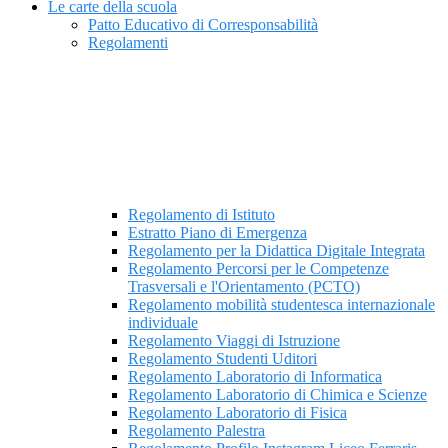
Le carte della scuola
Patto Educativo di Corresponsabilità
Regolamenti
Regolamento di Istituto
Estratto Piano di Emergenza
Regolamento per la Didattica Digitale Integrata
Regolamento Percorsi per le Competenze
Trasversali e l'Orientamento (PCTO)
Regolamento mobilità studentesca internazionale
individuale
Regolamento Viaggi di Istruzione
Regolamento Studenti Uditori
Regolamento Laboratorio di Informatica
Regolamento Laboratorio di Chimica e Scienze
Regolamento Laboratorio di Fisica
Regolamento Palestra