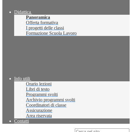
Didattica
Panoramica
Offerta formativa
I progetti delle classi
Formazione Scuola Lavoro
Info utili
Orario lezioni
Libri di testo
Programmi svolti
Archivio programmi svolti
Coordinatori di classe
Assicurazione
Area riservata
Contatti
Campo di ricerca per le pagine del sito