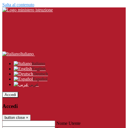
Salta al contenuto
Italiano
Italiano
English
Deutsch
Español
عربى
Accedi
Accedi
button close
×
Nome Utente