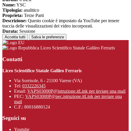
Nome:
YSC
Tipologia:
analitico
Proprieta:
Terze Parti
Descrizione:
Questo cookie è impostato da YouTube per tenere
traccia delle visualizzazioni dei video incorporati.
Durata:
Sessione
Accetta tutti
Salva le preferenze
Liceo Scientifico Statale Galileo Ferraris
Contatti
Liceo Scientifico Statale Galileo Ferraris
Via Sorrisole, 6 - 21100 Varese (VA)
Tel:
0332226345
Email:
VAPS03000P@istruzione.it
Link per inviare una mail
PEC:
VAPS03000P@pec.istruzione.it
Link per inviare una
mail
C.F.: 80016880124
Seguici su
Youtube