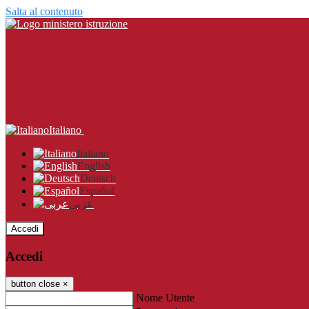
Salta al contenuto
Italiano
Italiano
English
Deutsch
Español
عربى
Accedi
Accedi
button close
×
Nome Utente