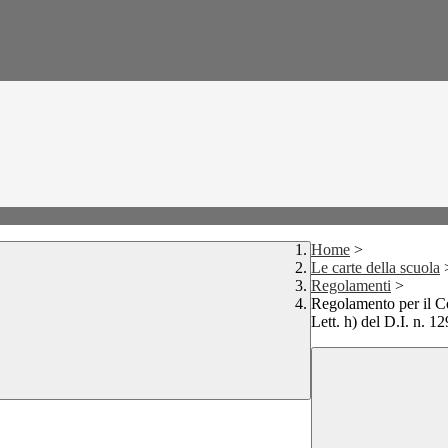
Home
>
Le carte della scuola
Regolamenti
>
Regolamento per il Co
Lett. h) del D.I. n. 1