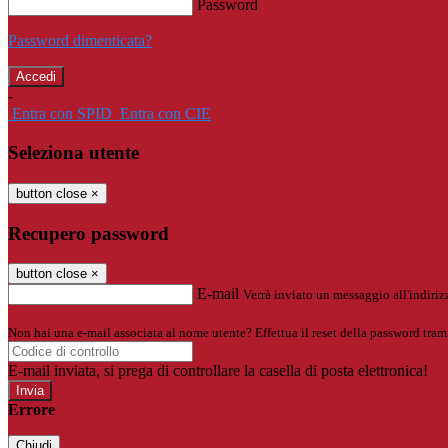
Password
Password dimenticata?
-
Entra con SPID
Entra con CIE
Seleziona utente
button close
×
Recupero password
button close
×
E-mail
Verrà inviato un messaggio all'indirizz
Non hai una e-mail associata al nome utente? Effettua il reset della password tram
E-mail inviata, si prega di controllare la casella di posta elettronica!
Errore
Chiudi