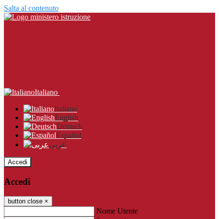
Salta al contenuto
Italiano
Italiano
English
Deutsch
Español
عربى
Accedi
Accedi
button close
×
Nome Utente