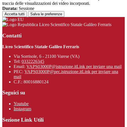
traccia delle visualizzazioni dei video incorporati.
Durata:
Sessione
Accetta tutti
Salva le preferenze
Liceo Scientifico Statale Galileo Ferraris
Contatti
Liceo Scientifico Statale Galileo Ferraris
Via Sorrisole, 6 - 21100 Varese (VA)
Tel:
0332226345
Email:
VAPS03000P@istruzione.it
Link per inviare una mail
PEC:
VAPS03000P@pec.istruzione.it
Link per inviare una
mail
C.F.: 80016880124
Seguici su
Youtube
Instagram
Sezione Link Utili