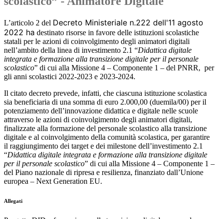
scolastico” - Animatore Digitale
Decreto Ministeriale n.222 dell'11 agosto
L’articolo 2 del
2022 ha
destinato risorse in favore delle istituzioni scolastiche
statali per le azioni di coinvolgimento degli
animatori digitali
nell’ambito della linea di investimento 2.1 “
Didattica digitale
integrata e formazione alla transizione digitale per il personale
scolastico
” di cui alla Missione 4 –
Componente 1
–
del PNRR,
per
gli anni scolastici 2022-2023 e 2023-2024.
Il citato decreto prevede, infatti, che ciascuna istituzione scolastica
sia beneficiaria di una somma di euro 2.000,00 (duemila/00) per il
potenziamento del
l’innovazione
didattica e digitale nelle scuole
attraverso le azioni di coinvolgimento degli
animatori digitali
,
finalizzate alla formazione del personale scolastico alla transizione
digitale e al coinvolgimento della comunità scolastica, per garantire
il raggiungimento dei
target
e dei
milestone
dell’investimento 2.1
“
Didattica digitale integrata e formazione alla transizione digitale
per il personale scolastico
” di cui alla Missione 4 –
Componente 1
–
del Piano nazionale di
ripresa e resilienza, finanziato dall’Unione
europea –
Next Generation EU
.
Allegati