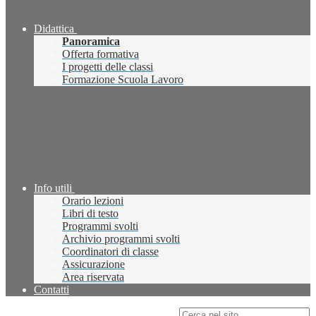
Didattica
Panoramica
Offerta formativa
I progetti delle classi
Formazione Scuola Lavoro
Info utili
Orario lezioni
Libri di testo
Programmi svolti
Archivio programmi svolti
Coordinatori di classe
Assicurazione
Area riservata
Contatti
Campo di ricerca per le pagine del sito