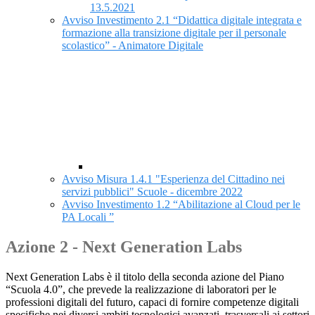
13.5.2021
Avviso Investimento 2.1 “Didattica digitale integrata e
formazione alla transizione digitale per il personale
scolastico” - Animatore Digitale
Avviso Misura 1.4.1 "Esperienza del Cittadino nei
servizi pubblici" Scuole - dicembre 2022
Avviso Investimento 1.2 “Abilitazione al Cloud per le
PA Locali ”
Azione 2 - Next Generation Labs
Next Generation Labs è il titolo della seconda azione del Piano
“Scuola 4.0”, che prevede la realizzazione di laboratori per le
professioni digitali del futuro, capaci di fornire competenze digitali
specifiche nei diversi ambiti tecnologici avanzati, trasversali ai settori