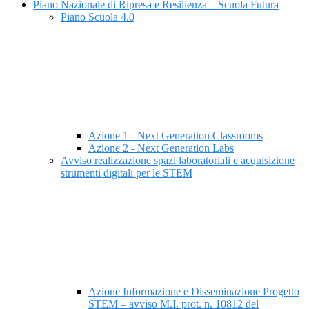
Piano Nazionale di Ripresa e Resilienza _ Scuola Futura
Piano Scuola 4.0
Azione 1 - Next Generation Classrooms
Azione 2 - Next Generation Labs
Avviso realizzazione spazi laboratoriali e acquisizione
strumenti digitali per le STEM
Azione Informazione e Disseminazione Progetto
STEM – avviso M.I. prot. n. 10812 del