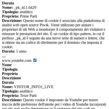
Durata
Nome:
_pk_id.1.6429
Tipologia:
analitico
Proprieta:
Prime Parti
Descrizione:
Questo nome di cookie è associato alla piattaforma di
analisi web open source Piwik. Viene utilizzato per aiutare i
proprietari di siti Web a monitorare il comportamento dei visitatori e
misurare le prestazioni del sito. È un cookie di tipo pattern, in cui il
prefisso _pk_id è seguito da una breve serie di numeri e lettere, che
si ritiene sia un codice di riferimento per il dominio che imposta il
cookie.
Durata:
1 anno
www.youtube.com
Nome
Tipologia
Proprieta
Descrizione
Durata
Nome:
VISITOR_INFO1_LIVE
Tipologia:
analitico
Proprieta:
Terze Parti
Descrizione:
Questo cookie è impostato da Youtube per tenere
traccia delle preferenze dell'utente per i video di Youtube incorporati
nei siti; può anche determinare se il visitatore del sito web sta