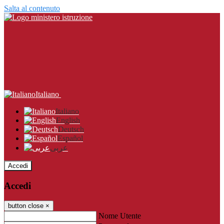
Salta al contenuto
Italiano
Italiano
English
Deutsch
Español
عربى
Accedi
Accedi
button close
×
Nome Utente