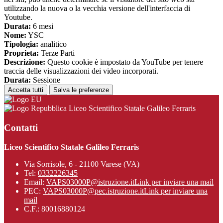
utilizzando la nuova o la vecchia versione dell'interfaccia di
Youtube.
Durata:
6 mesi
Nome:
YSC
Tipologia:
analitico
Proprieta:
Terze Parti
Descrizione:
Questo cookie è impostato da YouTube per tenere
traccia delle visualizzazioni dei video incorporati.
Durata:
Sessione
Accetta tutti
Salva le preferenze
Liceo Scientifico Statale Galileo Ferraris
Contatti
Liceo Scientifico Statale Galileo Ferraris
Via Sorrisole, 6 - 21100 Varese (VA)
Tel:
0332226345
Email:
VAPS03000P@istruzione.it
Link per inviare una mail
PEC:
VAPS03000P@pec.istruzione.it
Link per inviare una
mail
C.F.: 80016880124