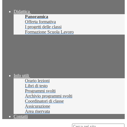
Didattica
Panoramica
Offerta formativa
I progetti delle classi
Formazione Scuola Lavoro
Info utili
Orario lezioni
Libri di testo
Programmi svolti
Archivio programmi svolti
Coordinatori di classe
Assicurazione
Area riservata
Contatti
Campo di ricerca per le pagine del sito