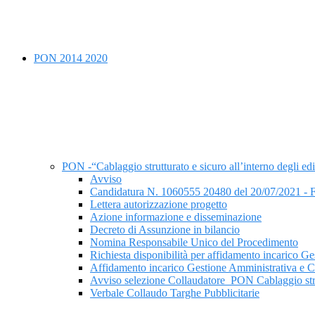
PON 2014 2020
PON -“Cablaggio strutturato e sicuro all’interno degli
Avviso
Candidatura N. 1060555 20480 del 20/07/2021 - FE
Lettera autorizzazione progetto
Azione informazione e disseminazione
Decreto di Assunzione in bilancio
Nomina Responsabile Unico del Procedimento
Richiesta disponibilità per affidamento incaric
Affidamento incarico Gestione Amministrativa 
Avviso selezione Collaudatore_PON Cablaggio 
Verbale Collaudo Targhe Pubblicitarie