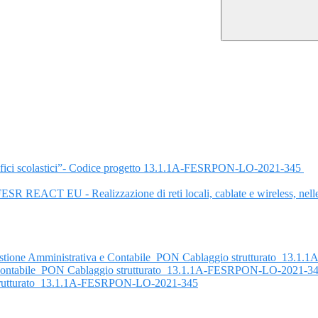
 edifici scolastici”- Codice progetto 13.1.1A-FESRPON-LO-2021-345
SR REACT EU - Realizzazione di reti locali, cablate e wireless, nell
o Gestione Amministrativa e Contabile_PON Cablaggio strutturato_1
e Contabile_PON Cablaggio strutturato_13.1.1A-FESRPON-LO-2021-3
strutturato_13.1.1A-FESRPON-LO-2021-345