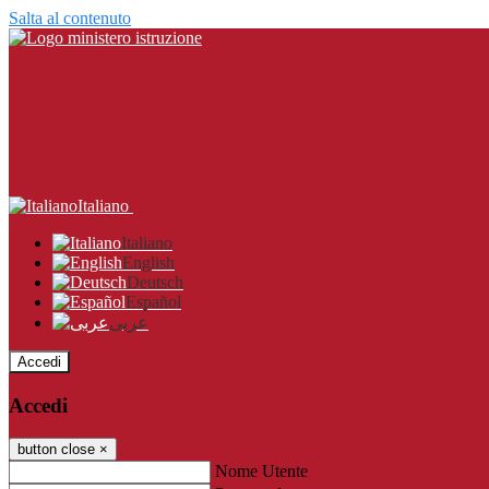
Salta al contenuto
Italiano
Italiano
English
Deutsch
Español
عربى
Accedi
Accedi
button close
×
Nome Utente