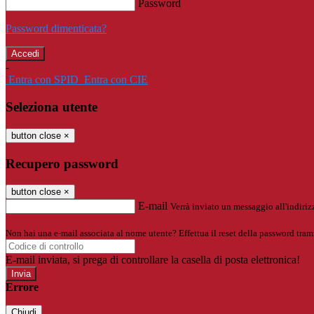
Password
Password dimenticata?
-
Entra con SPID
Entra con CIE
Seleziona utente
button close
×
Recupero password
button close
×
E-mail
Verrà inviato un messaggio all'indirizz
Non hai una e-mail associata al nome utente? Effettua il reset della password tram
E-mail inviata, si prega di controllare la casella di posta elettronica!
Errore
Chiudi