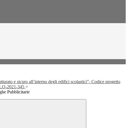
urato e sicuro all’interno degli edifici scolastici”- Codice progetto
LO-2021-345
>
he Pubblicitarie