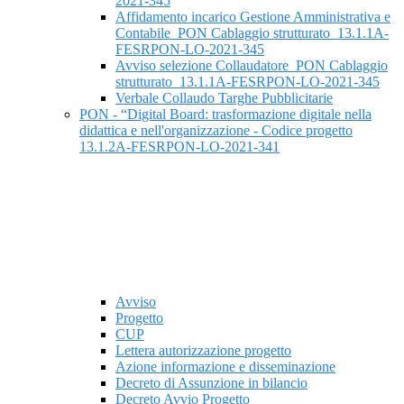
2021-345
Affidamento incarico Gestione Amministrativa e
Contabile_PON Cablaggio strutturato_13.1.1A-
FESRPON-LO-2021-345
Avviso selezione Collaudatore_PON Cablaggio
strutturato_13.1.1A-FESRPON-LO-2021-345
Verbale Collaudo Targhe Pubblicitarie
PON - “Digital Board: trasformazione digitale nella
didattica e nell'organizzazione - Codice progetto
13.1.2A-FESRPON-LO-2021-341
Avviso
Progetto
CUP
Lettera autorizzazione progetto
Azione informazione e disseminazione
Decreto di Assunzione in bilancio
Decreto Avvio Progetto