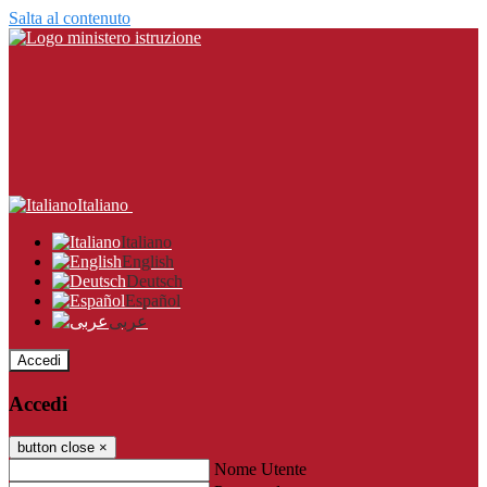
Salta al contenuto
Italiano
Italiano
English
Deutsch
Español
عربى
Accedi
Accedi
button close
×
Nome Utente