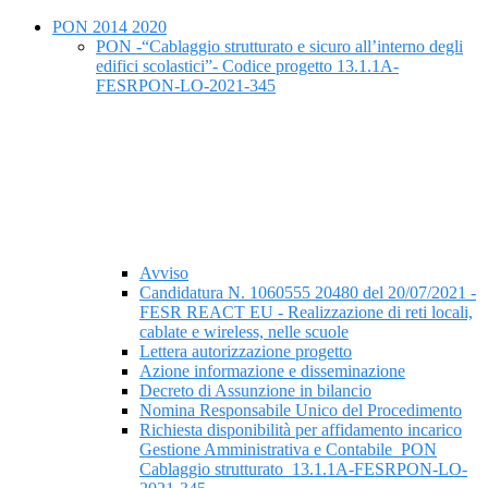
PON 2014 2020
PON -“Cablaggio strutturato e sicuro all’interno degli
edifici scolastici”- Codice progetto 13.1.1A-
FESRPON-LO-2021-345
Avviso
Candidatura N. 1060555 20480 del 20/07/2021 -
FESR REACT EU - Realizzazione di reti locali,
cablate e wireless, nelle scuole
Lettera autorizzazione progetto
Azione informazione e disseminazione
Decreto di Assunzione in bilancio
Nomina Responsabile Unico del Procedimento
Richiesta disponibilità per affidamento incarico
Gestione Amministrativa e Contabile_PON
Cablaggio strutturato_13.1.1A-FESRPON-LO-