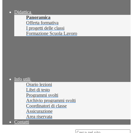
Didattica
Panoramica
Offerta formativa
I progetti delle classi
Formazione Scuola Lavoro
Info utili
Orario lezioni
Libri di testo
Programmi svolti
Archivio programmi svolti
Coordinatori di classe
Assicurazione
Area riservata
Contatti
Campo di ricerca per le pagine del sito