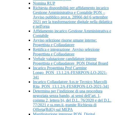
Nomina RUP
Richiesta disponibilità per affidamento incarico
Gestione Amministrativa e Contabile PON –
Avviso pubblico prot.n. 28966 del 6 settembre
2021 per la trasformazione digitale nella didattica
e nell'orga
Affidamento incarico Gestione Amministrativa e
Contabile
Avviso selezione risorse umane interne:
Progettista e Collaudatore
Rettifica e integrazione_Avviso selezione
Progettista e Collaudatore
Verbale valutazione candidature interne
Progettista e Collaudatore_PON Digital Board
Incarico Progettista Prof Carmine
Longo_PON_13.1.2A-FESRPON-LO-2021-
341
Incarico Collaudatore Ass.te Tecnico Marcolli
Rita_PON_13.1.2A-FESRPON-LO-2021-341
Determina per l’indizione di una procedura
negoziata senza bando, ai sensi dell’art. 1,
comma 2, lettera b), del D.L. 76/2020 e del D.L.
77/2021 e ss.mm.ii.,tramite Richiesta di
Offerta(RdO) sul MEPA
Manifestazione interesse PON_Digital