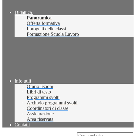
Didattica
Panoramica
Offerta formativa
I progetti delle classi
Formazione Scuola Lavoro
Info utili
Orario lezioni
Libri di testo
Programmi svolti
Archivio programmi svolti
Coordinatori di classe
Assicurazione
Area riservata
Contatti
Campo di ricerca per le pagine del sito