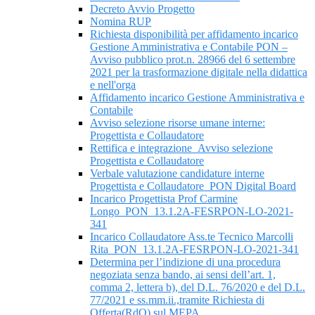
Decreto Avvio Progetto
Nomina RUP
Richiesta disponibilità per affidamento incarico
Gestione Amministrativa e Contabile PON –
Avviso pubblico prot.n. 28966 del 6 settembre
2021 per la trasformazione digitale nella didattica
e nell'orga
Affidamento incarico Gestione Amministrativa e
Contabile
Avviso selezione risorse umane interne:
Progettista e Collaudatore
Rettifica e integrazione_Avviso selezione
Progettista e Collaudatore
Verbale valutazione candidature interne
Progettista e Collaudatore_PON Digital Board
Incarico Progettista Prof Carmine
Longo_PON_13.1.2A-FESRPON-LO-2021-
341
Incarico Collaudatore Ass.te Tecnico Marcolli
Rita_PON_13.1.2A-FESRPON-LO-2021-341
Determina per l’indizione di una procedura
negoziata senza bando, ai sensi dell’art. 1,
comma 2, lettera b), del D.L. 76/2020 e del D.L.
77/2021 e ss.mm.ii.,tramite Richiesta di
Offerta(RdO) sul MEPA