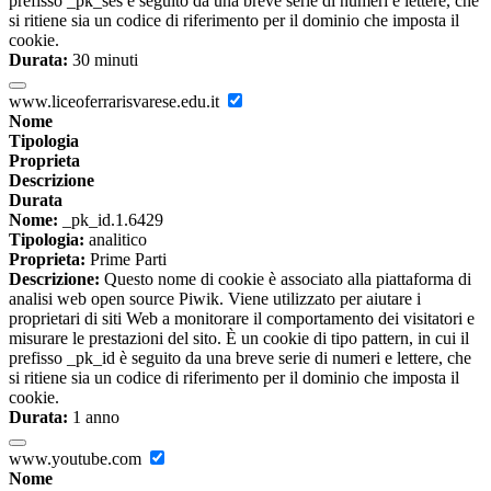
prefisso _pk_ses è seguito da una breve serie di numeri e lettere, che
si ritiene sia un codice di riferimento per il dominio che imposta il
cookie.
Durata:
30 minuti
www.liceoferrarisvarese.edu.it
Nome
Tipologia
Proprieta
Descrizione
Durata
Nome:
_pk_id.1.6429
Tipologia:
analitico
Proprieta:
Prime Parti
Descrizione:
Questo nome di cookie è associato alla piattaforma di
analisi web open source Piwik. Viene utilizzato per aiutare i
proprietari di siti Web a monitorare il comportamento dei visitatori e
misurare le prestazioni del sito. È un cookie di tipo pattern, in cui il
prefisso _pk_id è seguito da una breve serie di numeri e lettere, che
si ritiene sia un codice di riferimento per il dominio che imposta il
cookie.
Durata:
1 anno
www.youtube.com
Nome