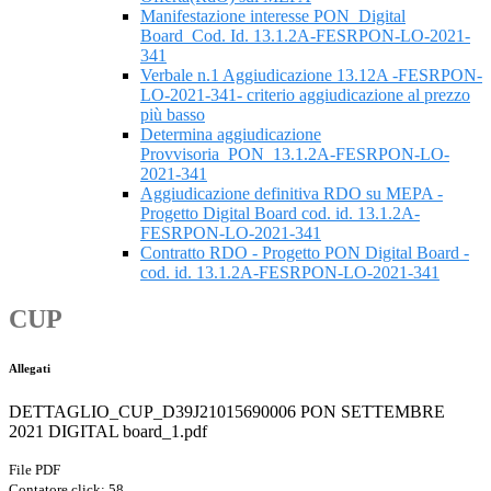
Manifestazione interesse PON_Digital
Board_Cod. Id. 13.1.2A-FESRPON-LO-2021-
341
Verbale n.1 Aggiudicazione 13.12A -FESRPON-
LO-2021-341- criterio aggiudicazione al prezzo
più basso
Determina aggiudicazione
Provvisoria_PON_13.1.2A-FESRPON-LO-
2021-341
Aggiudicazione definitiva RDO su MEPA -
Progetto Digital Board cod. id. 13.1.2A-
FESRPON-LO-2021-341
Contratto RDO - Progetto PON Digital Board -
cod. id. 13.1.2A-FESRPON-LO-2021-341
CUP
Allegati
DETTAGLIO_CUP_D39J21015690006 PON SETTEMBRE
2021 DIGITAL board_1.pdf
File PDF
Contatore click: 58