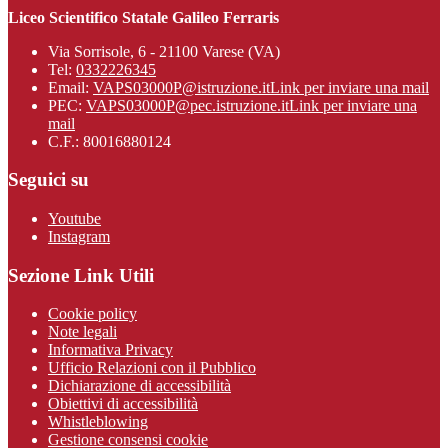
Liceo Scientifico Statale Galileo Ferraris
Via Sorrisole, 6 - 21100 Varese (VA)
Tel:
0332226345
Email:
VAPS03000P@istruzione.it
Link per inviare una mail
PEC:
VAPS03000P@pec.istruzione.it
Link per inviare una
mail
C.F.: 80016880124
Seguici su
Youtube
Instagram
Sezione Link Utili
Cookie policy
Note legali
Informativa Privacy
Ufficio Relazioni con il Pubblico
Dichiarazione di accessibilità
Obiettivi di accessibilità
Whistleblowing
Gestione consensi cookie