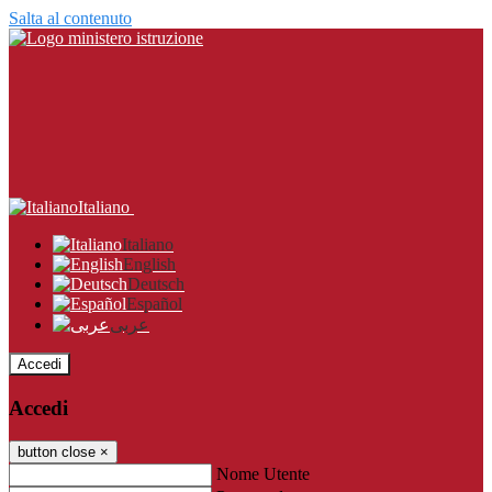
Salta al contenuto
Italiano
Italiano
English
Deutsch
Español
عربى
Accedi
Accedi
button close
×
Nome Utente