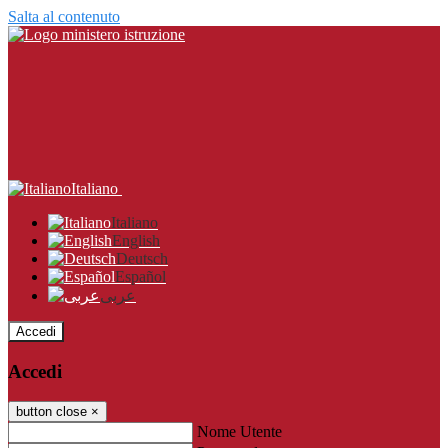
Salta al contenuto
Italiano
Italiano
English
Deutsch
Español
عربى
Accedi
Accedi
button close
×
Nome Utente