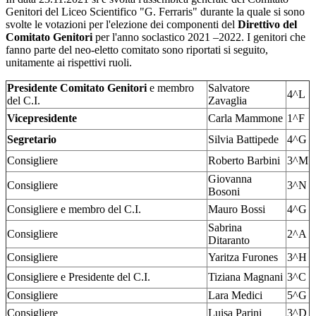
Genitori del Liceo Scientifico "G. Ferraris" durante la quale si sono
svolte le votazioni per l'elezione dei componenti del
Direttivo del
Comitato Genitori
per l'anno soclastico 2021 –2022. I genitori che
fanno parte del neo-eletto comitato sono riportati si seguito,
unitamente ai rispettivi ruoli.
Presidente Comitato Genitori
e membro
Salvatore
4^L
del C.I.
Zavaglia
Vicepresidente
Carla Mammone
1^F
Segretario
Silvia Battipede
4^G
Consigliere
Roberto Barbini
3^M
Giovanna
Consigliere
3^N
Bosoni
Consigliere e membro del C.I.
Mauro Bossi
4^G
Sabrina
Consigliere
2^A
Ditaranto
Consigliere
Yaritza Furones
3^H
Consigliere e Presidente del C.I.
Tiziana Magnani
3^C
Consigliere
Lara Medici
5^G
Consigliere
Luisa Parini
3^D