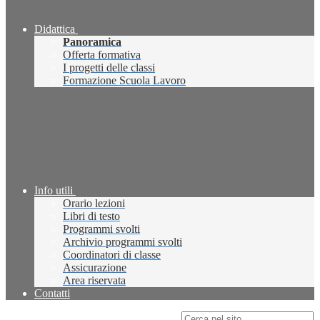
Didattica
Panoramica
Offerta formativa
I progetti delle classi
Formazione Scuola Lavoro
Info utili
Orario lezioni
Libri di testo
Programmi svolti
Archivio programmi svolti
Coordinatori di classe
Assicurazione
Area riservata
Contatti
Campo di ricerca per le pagine del sito