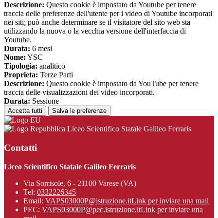
Descrizione:
Questo cookie è impostato da Youtube per tenere
traccia delle preferenze dell'utente per i video di Youtube incorporati
nei siti; può anche determinare se il visitatore del sito web sta
utilizzando la nuova o la vecchia versione dell'interfaccia di
Youtube.
Durata:
6 mesi
Nome:
YSC
Tipologia:
analitico
Proprieta:
Terze Parti
Descrizione:
Questo cookie è impostato da YouTube per tenere
traccia delle visualizzazioni dei video incorporati.
Durata:
Sessione
Accetta tutti
Salva le preferenze
Liceo Scientifico Statale Galileo Ferraris
Contatti
Liceo Scientifico Statale Galileo Ferraris
Via Sorrisole, 6 - 21100 Varese (VA)
Tel:
0332226345
Email:
VAPS03000P@istruzione.it
Link per inviare una mail
PEC:
VAPS03000P@pec.istruzione.it
Link per inviare una