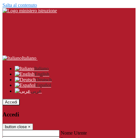
Salta al contenuto
Italiano
Italiano
English
Deutsch
Español
عربى
Accedi
Accedi
button close
×
Nome Utente