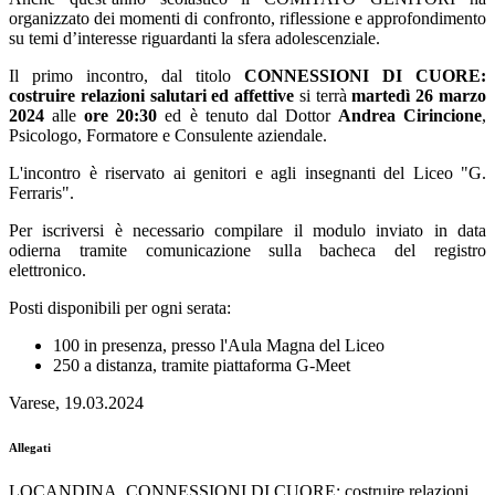
organizzato dei momenti di confronto, riflessione e approfondimento
su temi d’interesse riguardanti la sfera adolescenziale.
Il primo incontro, dal titolo
CONNESSIONI DI CUORE:
costruire relazioni salutari ed affettive
si terrà
martedì 26 marzo
2024
alle
ore 20:30
ed è tenuto dal Dottor
Andrea Cirincione
,
Psicologo, Formatore e Consulente aziendale.
L'incontro è riservato ai genitori e agli insegnanti del Liceo "G.
Ferraris".
Per iscriversi è necessario compilare il modulo inviato in data
odierna tramite comunicazione sulla bacheca del registro
elettronico.
Posti disponibili per ogni serata:
100 in presenza, presso l'Aula Magna del Liceo
250 a distanza, tramite piattaforma G-Meet
Varese, 19.03.2024
Allegati
LOCANDINA_CONNESSIONI DI CUORE: costruire relazioni