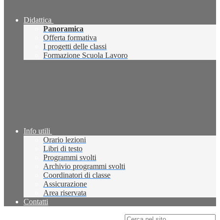
Didattica
Panoramica
Offerta formativa
I progetti delle classi
Formazione Scuola Lavoro
Info utili
Orario lezioni
Libri di testo
Programmi svolti
Archivio programmi svolti
Coordinatori di classe
Assicurazione
Area riservata
Contatti
Campo di ricerca per le pagine del sito