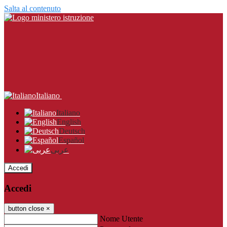
Salta al contenuto
Italiano
Italiano
English
Deutsch
Español
عربى
Accedi
Accedi
button close
×
Nome Utente