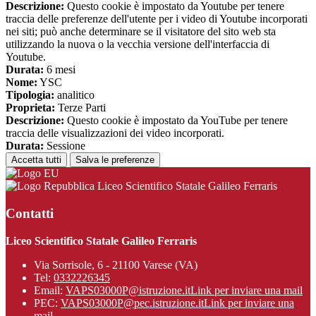
Descrizione:
Questo cookie è impostato da Youtube per tenere
traccia delle preferenze dell'utente per i video di Youtube incorporati
nei siti; può anche determinare se il visitatore del sito web sta
utilizzando la nuova o la vecchia versione dell'interfaccia di
Youtube.
Durata:
6 mesi
Nome:
YSC
Tipologia:
analitico
Proprieta:
Terze Parti
Descrizione:
Questo cookie è impostato da YouTube per tenere
traccia delle visualizzazioni dei video incorporati.
Durata:
Sessione
Accetta tutti
Salva le preferenze
Liceo Scientifico Statale Galileo Ferraris
Contatti
Liceo Scientifico Statale Galileo Ferraris
Via Sorrisole, 6 - 21100 Varese (VA)
Tel:
0332226345
Email:
VAPS03000P@istruzione.it
Link per inviare una mail
PEC:
VAPS03000P@pec.istruzione.it
Link per inviare una
mail