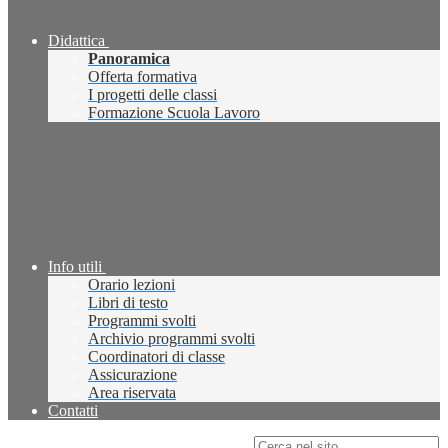
Didattica
Panoramica
Offerta formativa
I progetti delle classi
Formazione Scuola Lavoro
Info utili
Orario lezioni
Libri di testo
Programmi svolti
Archivio programmi svolti
Coordinatori di classe
Assicurazione
Area riservata
Contatti
Campo di ricerca per le pagine del sito